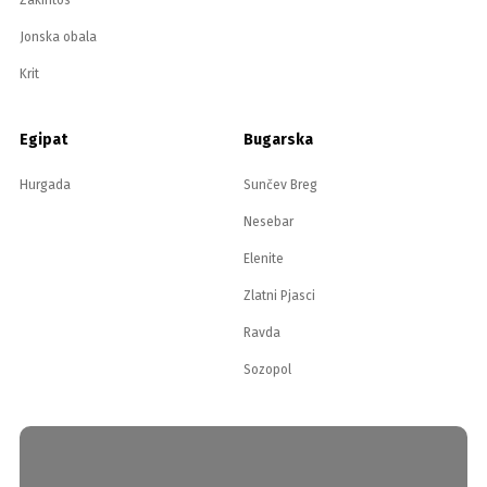
Zakintos
Jonska obala
Krit
Egipat
Bugarska
Hurgada
Sunčev Breg
Nesebar
Elenite
Zlatni Pjasci
Ravda
Sozopol