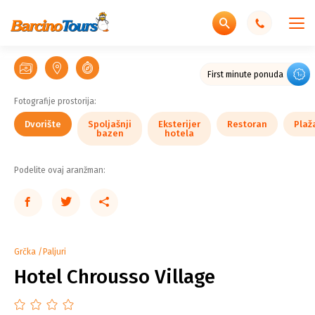
Spoljašnji
Spoljašnji
Spoljašnji
Eksterijer
Enterijer
Enterijer
Enterijer
Enterijer
Enterijer
Enterijer
Dvorište
Dvorište
bazen
bazen
bazen
hotela
Restoran
Plaža
sobe
sobe
sobe
sobe
sobe
sobe
First minute ponuda
Fotografije prostorija:
Dvorište
Spoljašnji
Eksterijer
Restoran
Plaž
bazen
hotela
Podelite ovaj aranžman:
Grčka
Paljuri
Hotel Chrousso Village