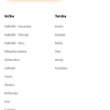
Grčka
Turska
Halkidiki - Kasandra
Kemer
Halkidiki - Sitonija
Antalija
Halkidiki - Atos
Belek
Olimpska rivijera
Side
Strimonikos
Alanja
Lefkada
Kušadasi
Tasos
Skiatos
Kefalonija
Evia