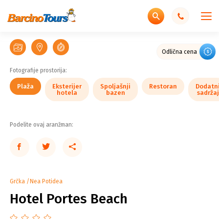
Wellness
Wellness
Eksterijer
Eksterijer
Spoljašnji
Dodatni
& Spa
& Spa
Enterijer
Enterijer
Enterijer
Plaža
Plaža
Plaža
Plaža
hotela
hotela
bazen
Restoran
Restoran
sadržaj
Centar
Centar
Dvorište
Dvorište
Teretana
Bar
sobe
sobe
kupatila
Odlična cena
Fotografije prostorija:
Plaža
Eksterijer
Spoljašnji
Restoran
Dodatn
hotela
bazen
sadržaj
Podelite ovaj aranžman:
Grčka
Nea Potidea
Hotel Portes Beach