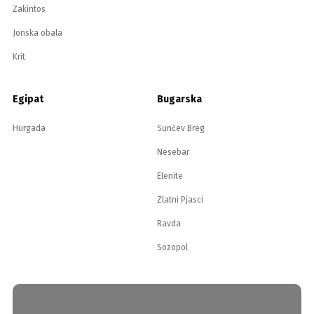
Zakintos
Jonska obala
Krit
Egipat
Bugarska
Hurgada
Sunčev Breg
Nesebar
Elenite
Zlatni Pjasci
Ravda
Sozopol