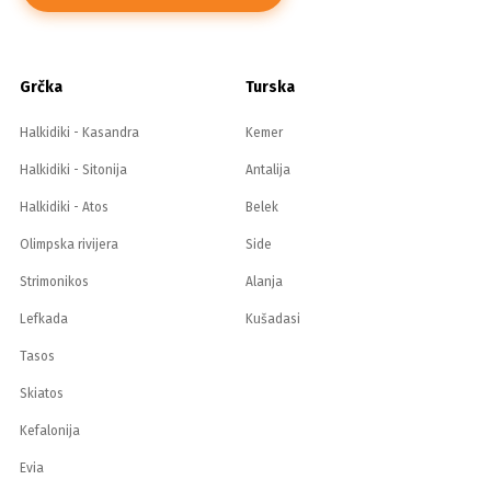
Grčka
Turska
Halkidiki - Kasandra
Kemer
Halkidiki - Sitonija
Antalija
Halkidiki - Atos
Belek
Olimpska rivijera
Side
Strimonikos
Alanja
Lefkada
Kušadasi
Tasos
Skiatos
Kefalonija
Evia