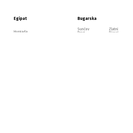
Egipat
Bugarska
Sunčev
Zlatni
Hurgada
Breg
Pjasci
Nesebar
Ravda
Elenite
Sozopol
pravilima.