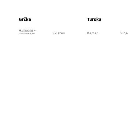
Grčka
Turska
Halkidiki -
Skiatos
Kemer
Side
Kasandra
Halkidiki -
Kefalonija
Antalija
Alanja
Sitonija
Halkidiki -
Evia
Belek
Kušadasi
Atos
Olimpska
Zakintos
rivijera
Jonska
obala
Strimonikos
Krit
Lefkada
Tasos