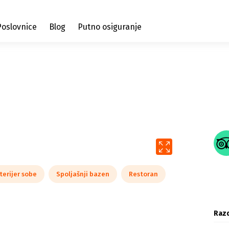
Poslovnice
Blog
Putno osiguranje
terijer sobe
Spoljašnji bazen
Restoran
Razd