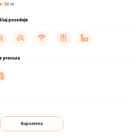
e:
50 m
štaj poseduje
e prevoza
Napomena