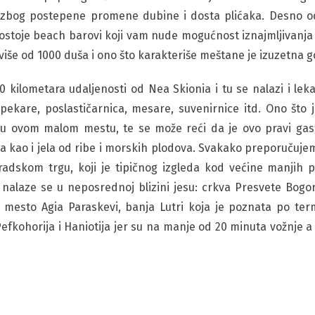
 zbog postepene promene dubine i dosta plićaka. Desno od
stoje beach barovi koji vam nude mogućnost iznajmljivanja l
iše od 1000 duša i ono što karakteriše meštane je izuzetna go
0 kilometara udaljenosti od Nea Skionia i tu se nalazi i l
pekare, poslastičarnica, mesare, suvenirnice itd. Ono što 
 u ovom malom mestu, te se može reći da je ovo pravi gast
eta kao i jela od ribe i morskih plodova. Svakako preporučuje
adskom trgu, koji je tipičnog izgleda kod većine manjih 
 i nalaze se u neposrednoj blizini jesu: crkva Presvete Bogo
ito mesto Agia Paraskevi, banja Lutri koja je poznata po t
 Pefkohorija i Haniotija jer su na manje od 20 minuta vožnje a