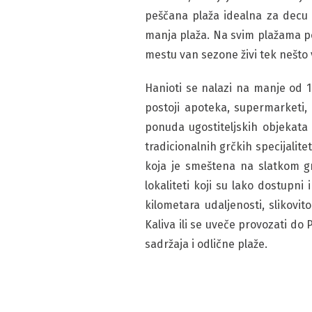
peščana plaža idealna za decu
manja plaža. Na svim plažama po
mestu van sezone živi tek nešto v
Hanioti se nalazi na manje od 1
postoji apoteka, supermarketi, 
ponuda ugostiteljskih objekata
tradicionalnih grčkih specijalit
koja je smeštena na slatkom gr
lokaliteti koji su lako dostupni
kilometara udaljenosti, slikov
Kaliva ili se uveče provozati do
sadržaja i odlične plaže.