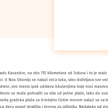
padu Kasandre, na oko 115 kilometara od Soluna i to je mal
 U Nea Skioniju se nalazi veća luka, iako doživljava sve veću
dmor, ovo mesto ipak odoleva iskušenjima koje nosi masovni
 Mesto se može pohvaliti sa više od jedne plaže, tako da s
vita gradska plaža sa kristalno čistim morem nalazi se sa l
za decu poput igrališta i terena za odbojku. Nedaleko od gra