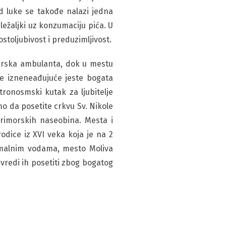
 luke se takođe nalazi jedna
ežaljki uz konzumaciju pića. U
stoljubivost i preduzimljivost.
ekarska ambulanta, dok u mestu
je izneneađujuće jeste bogata
ronosmski kutak za ljubitelje
mo da posetite crkvu Sv. Nikole
primorskih naseobina. Mesta i
rodice iz XVI veka koja je na 2
ermalnim vodama, mesto Moliva
 vredi ih posetiti zbog bogatog