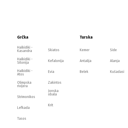
Grčka
Turska
Halkidiki -
Skiatos
Kemer
Side
Kasandra
Halkidiki -
Kefalonija
Antalija
Alanja
Sitonija
Halkidiki -
Evia
Belek
Kušadasi
Atos
Olimpska
Zakintos
rivijera
Jonska
obala
Strimonikos
Krit
Lefkada
Tasos