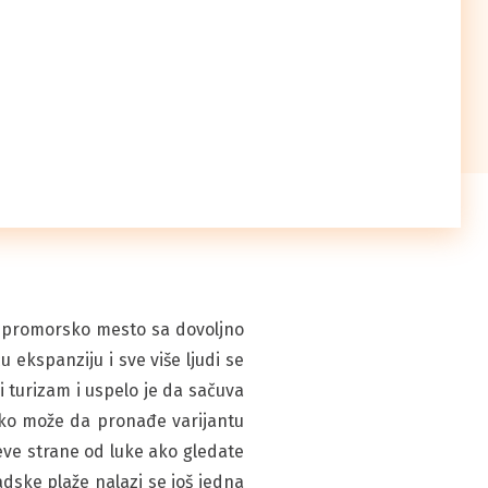
o promorsko mesto sa dovoljno
 ekspanziju i sve više ljudi se
 turizam i uspelo je da sačuva
vako može da pronađe varijantu
eve strane od luke ako gledate
dske plaže nalazi se još jedna