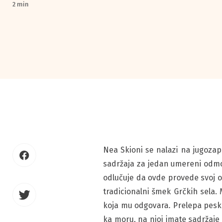
2 min
Nea Skioni se nalazi na jugoza
sadržaja za jedan umereni odmor.
odlučuje da ovde provede svoj o
tradicionalni šmek Grčkih sela.
koja mu odgovara. Prelepa pesko
ka moru, na njoj imate sadržaje 