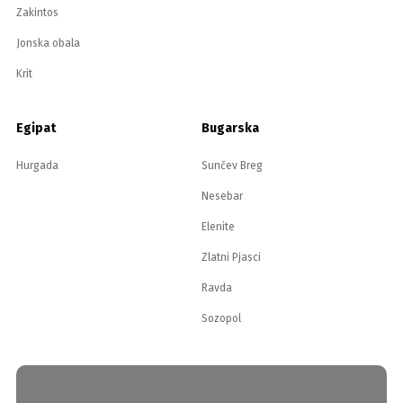
Zakintos
Jonska obala
Krit
Egipat
Bugarska
Hurgada
Sunčev Breg
Nesebar
Elenite
Zlatni Pjasci
Ravda
Sozopol