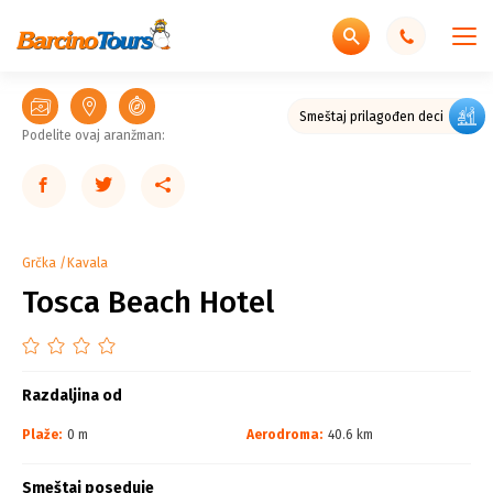
Smeštaj prilagođen deci
Podelite ovaj aranžman:
Grčka
Kavala
Tosca Beach Hotel
Razdaljina od
Plaže:
0 m
Aerodroma:
40.6 km
Smeštaj poseduje