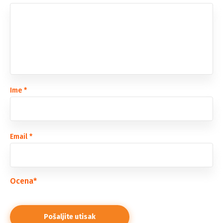
Ime
*
Email
*
Ocena
*