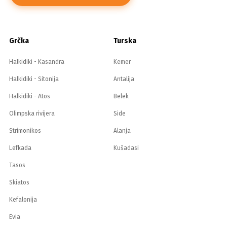
Grčka
Turska
Halkidiki - Kasandra
Kemer
Halkidiki - Sitonija
Antalija
Halkidiki - Atos
Belek
Olimpska rivijera
Side
Strimonikos
Alanja
Lefkada
Kušadasi
Tasos
Skiatos
Kefalonija
Evia