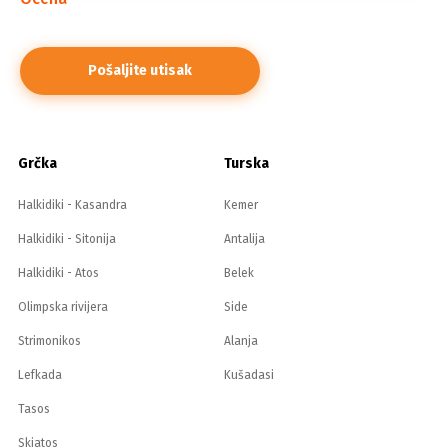
Grčka
Turska
Halkidiki - Kasandra
Kemer
Halkidiki - Sitonija
Antalija
Halkidiki - Atos
Belek
Olimpska rivijera
Side
Strimonikos
Alanja
Lefkada
Kušadasi
Tasos
Skiatos