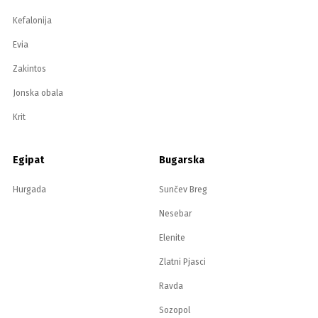
Kefalonija
Evia
Zakintos
Jonska obala
Krit
Egipat
Bugarska
Hurgada
Sunčev Breg
Nesebar
Elenite
Zlatni Pjasci
Ravda
Sozopol