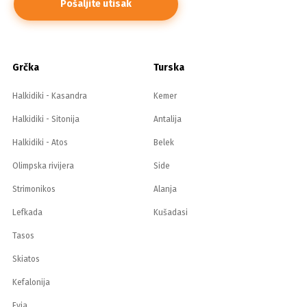
Grčka
Turska
Halkidiki - Kasandra
Kemer
Halkidiki - Sitonija
Antalija
Halkidiki - Atos
Belek
Olimpska rivijera
Side
Strimonikos
Alanja
Lefkada
Kušadasi
Tasos
Skiatos
Kefalonija
Evia