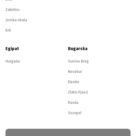
Zakintos
Jonska obala
Krit
Egipat
Bugarska
Hurgada
Sunčev Breg
Nesebar
Elenite
Zlatni Pjasci
Ravda
Sozopol