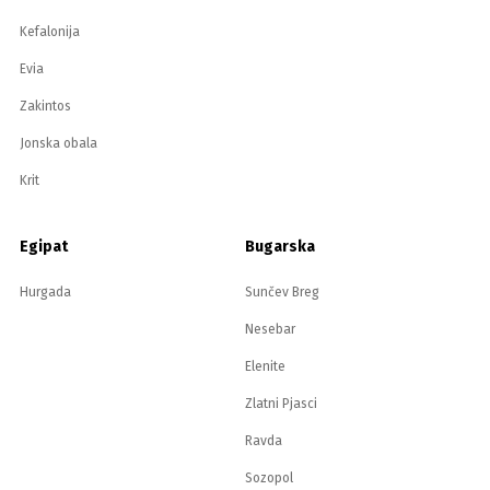
Kefalonija
Evia
Zakintos
Jonska obala
Krit
Egipat
Bugarska
Hurgada
Sunčev Breg
Nesebar
Elenite
Zlatni Pjasci
Ravda
Sozopol