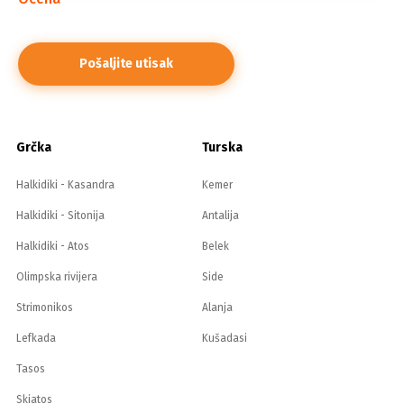
Grčka
Turska
Halkidiki - Kasandra
Kemer
Halkidiki - Sitonija
Antalija
Halkidiki - Atos
Belek
Olimpska rivijera
Side
Strimonikos
Alanja
Lefkada
Kušadasi
Tasos
Skiatos