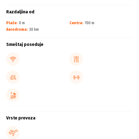
Razdaljina od
Plaže:
0 m
Centra:
700 m
Aerodroma:
30 km
Smeštaj poseduje
Vrste prevoza