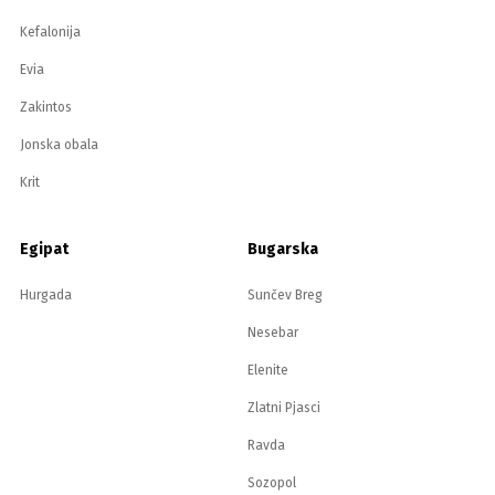
Kefalonija
Evia
Zakintos
Jonska obala
Krit
Egipat
Bugarska
Hurgada
Sunčev Breg
Nesebar
Elenite
Zlatni Pjasci
Ravda
Sozopol