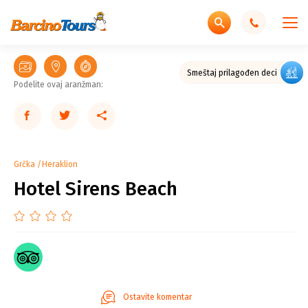
Nov elegantan kompleks
Smeštaj prilagođen deci
Podelite ovaj aranžman:
Grčka
Heraklion
Hotel Sirens Beach
Ostavite komentar