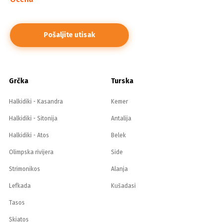
Grčka
Turska
Halkidiki - Kasandra
Kemer
Halkidiki - Sitonija
Antalija
Halkidiki - Atos
Belek
Olimpska rivijera
Side
Strimonikos
Alanja
Lefkada
Kušadasi
Tasos
Skiatos