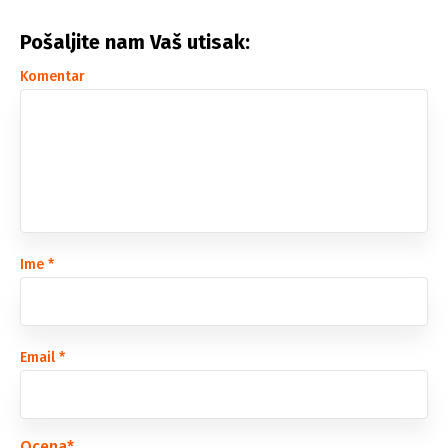
Pošaljite nam Vaš utisak:
Komentar
Ime
*
Email
*
Ocena
*