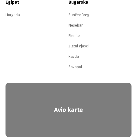
Egipat
Bugarska
Hurgada
Sunčev Breg
Nesebar
Elenite
Zlatni Pjasci
Ravda
Sozopol
Avio karte