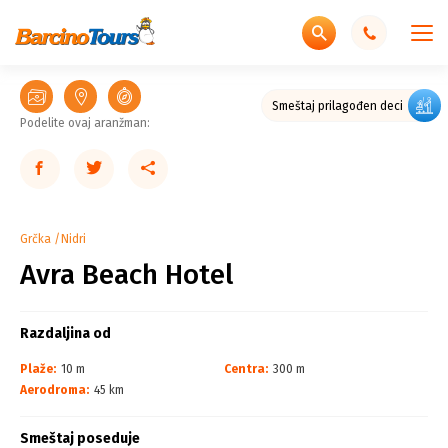
Smeštaj prilagođen deci
Podelite ovaj aranžman:
Grčka
Nidri
Avra Beach Hotel
Razdaljina od
Plaže:
10 m
Centra:
300 m
Aerodroma:
45 km
Smeštaj poseduje