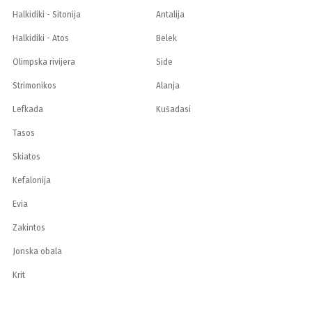
Halkidiki - Sitonija
Antalija
Halkidiki - Atos
Belek
Olimpska rivijera
Side
Strimonikos
Alanja
Lefkada
Kušadasi
Tasos
Skiatos
Kefalonija
Evia
Zakintos
Jonska obala
Krit