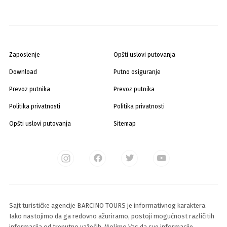
Zaposlenje
Opšti uslovi putovanja
Download
Putno osiguranje
Prevoz putnika
Prevoz putnika
Politika privatnosti
Politika privatnosti
Opšti uslovi putovanja
Sitemap
Sajt turističke agencije BARCINO TOURS je informativnog karaktera.
Iako nastojimo da ga redovno ažuriramo, postoji mogućnost različitih
informacija od trenutno važećih. Molimo Vas da sve informacije