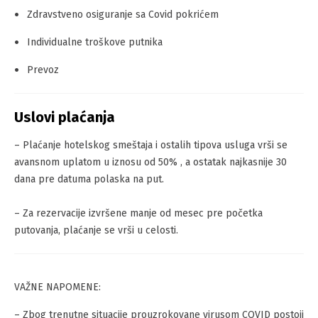
Zdravstveno osiguranje sa Covid pokrićem
Individualne troškove putnika
Prevoz
Uslovi plaćanja
– Plaćanje hotelskog smeštaja i ostalih tipova usluga vrši se
avansnom uplatom u iznosu od 50% , a ostatak najkasnije 30
dana pre datuma polaska na put.
– Za rezervacije izvršene manje od mesec pre početka
putovanja, plaćanje se vrši u celosti.
VAŽNE NAPOMENE:
– Zbog trenutne situacije prouzrokovane virusom COVID postoji