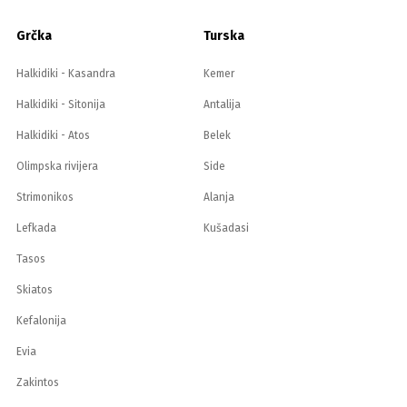
Grčka
Turska
Halkidiki - Kasandra
Kemer
Halkidiki - Sitonija
Antalija
Halkidiki - Atos
Belek
Olimpska rivijera
Side
Strimonikos
Alanja
Lefkada
Kušadasi
Tasos
Skiatos
Kefalonija
Evia
Zakintos