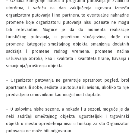
– Oznaka kategorije hotela u programu putovanja je zvanično
utvrđena, i važeća na dan zaključenja ugovora između
organizatora putovanja i ino partnera, te eventualne naknadne
promene koje organizatoru putovanja nisu poznate ne mogu
biti relevantne. Moguće je da do momenta realizacije
turističkog putovanja, u pojedinim slučajevima, dođe do
promene kategorije smeštajnog objekta, smanjenja dodatnih
sadržaja i promene radnog vremena, promene načina
usluživanja obroka, kao i kvaliteta i kvantiteta hrane, havarija i
smanjenja/proširenja objekta.
– Organizator putovanja ne garantuje spratnost, pogled, broj
apartmana ili sobe, sediste u autobusu ili avionu, ukoliko to nije
predvidjeno cenovnikom kao mogućnost doplate.
– U uslovima niske sezone, a nekada i u sezoni, moguće je da
neki sadržaji smeštajnog objekta, ugostiteljski i trgovinski
objekti u mestu opredelenja nisu u funkciji, za šta Organizator
putovanja ne može biti odgovoran.