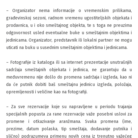
– Organizator nema informacije o vremenskim prilikama,
građevinskoj sezoni, radnom vremenu ugostiteljskih objekata i
prodavnica, u i oko smeštajnog objekta, te s toga ne preuzima
odgovornost usled eventualne buke u smeštajnim objektima i
jedinicama. Organizator, predstavnik ili lokalni partner ne mogu
uticati na buku u susednim smeštajnim objektima i jedinicama.
– Fotografije iz kataloga ili sa internet prezentacije unutrašnjih
sadržaja smeštajnih objekata i jedinica, ne garantuju da u
međuvremenu nije došlo do promena sadržaja i izgleda, kao ni
da će putnik dobiti baš smeštajnu jedinicu izgleda, položaja,
opremljenosti i veličine kao na fotografiji.
– Za sve rezervacije koje su napravljene u periodu trajanja
specijalnih popusta za rane rezervacije važe posebni uslovi za
promene i otkazivanje aranžmana. Svaka promena (ime,
prezime, datum polaska, tip smeštaja, dodavanje putnika i
slično) podrazumeva primenu novih cena iz trenutno važećeg