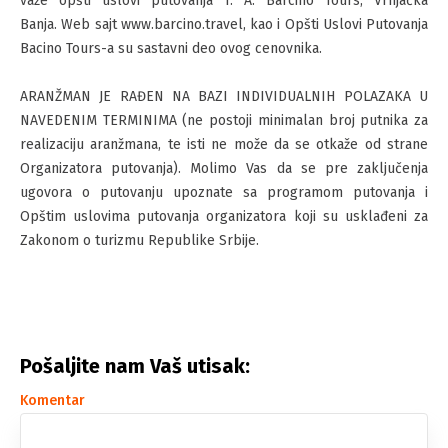
važe opšti uslovi putovanja T. A. Barcino Tours, Vrnjačka
Banja. Web sajt www.barcino.travel, kao i Opšti Uslovi Putovanja
Bacino Tours-a su sastavni deo ovog cenovnika.
ARANŽMAN JE RAĐEN NA BAZI INDIVIDUALNIH POLAZAKA U
NAVEDENIM TERMINIMA (ne postoji minimalan broj putnika za
realizaciju aranžmana, te isti ne može da se otkaže od strane
Organizatora putovanja). Molimo Vas da se pre zaključenja
ugovora o putovanju upoznate sa programom putovanja i
Opštim uslovima putovanja organizatora koji su usklađeni za
Zakonom o turizmu Republike Srbije.
Pošaljite nam Vaš utisak:
Komentar