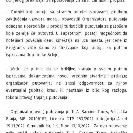
učinjenog prekršaja ili nepoštovanja viznih ili carinskih propisa.
– Putnici koji putuju sa stranim putnim ispravama prilikom
zaključenja ugovora moraju obavestiti Organizatora putovanja
odnosno Posrednika u prodaji turističkih putovanja sa pasošem
koje zemlje će putovati. U suprotnom, postoji mogućnost da
hotelijeri povećaju cenu smeštaja na licu mesta, jer cene iz
Programa važe samo za državljane koji putuju sa putnim
ispravama Republike Srbije;
– Mole se putnici da se brižljivo staraju o svojim putnim
ispravama, dokumentima, novcu, vrednim stvarima i prtljagu;
organizator putovanjal ne snosi odgovornost za njihov
eventualni gubitak, krađu ili nestanak iz bilo kog razloga,
tokom čitavog trajanja putovanja
– Organizator ovog putovanja je T. A. Barcino Tours, Vrnjačka
Banja, MB: 20106182, Licenca OTP 183/2021 kategorija A od
19.11.2021, Cenovnik br. 1 važi od 13.10,2022. Za ovo putovanje