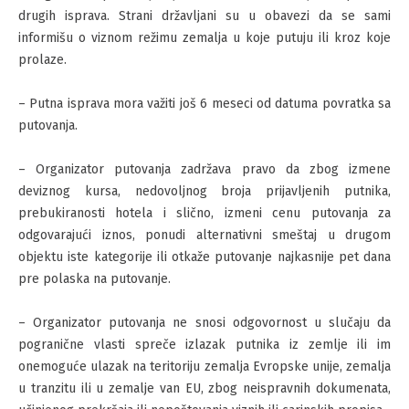
drugih isprava. Strani državljani su u obavezi da se sami
informišu o viznom režimu zemalja u koje putuju ili kroz koje
prolaze.
– Putna isprava mora važiti još 6 meseci od datuma povratka sa
putovanja.
– Organizator putovanja zadržava pravo da zbog izmene
deviznog kursa, nedovoljnog broja prijavljenih putnika,
prebukiranosti hotela i slično, izmeni cenu putovanja za
odgovarajući iznos, ponudi alternativni smeštaj u drugom
objektu iste kategorije ili otkaže putovanje najkasnije pet dana
pre polaska na putovanje.
– Organizator putovanja ne snosi odgovornost u slučaju da
pogranične vlasti spreče izlazak putnika iz zemlje ili im
onemoguće ulazak na teritoriju zemalja Evropske unije, zemalja
u tranzitu ili u zemalje van EU, zbog neispravnih dokumenata,