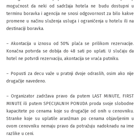
mogućnost da neki od sadržaja hotela ne budu dostupni u
terminu boravka i agencija ne snosi odgovornost za bilo kakve
promene u načinu služenja usluga i ograničenja u hotelu ili na
destinaciji boravka.
– Akontacija u iznosu od 50% plaća se prilikom rezervacije.
Konačna potvrda se dobija do 48 sati po uplati. U slučaju da
hotel ne potvrdi rezervaciju, akontacija se vraća putniku.
– Popusti za decu važe u pratnji dvoje odraslih, osim ako nije
drugačije navedeno.
– Organizator zadržava pravo da putem LAST MINUTE, FIRST
MINUTE ili putem SPECIJALNIH PONUDA proda svoje slobodne
kapacitete po cenama koje su drugačije od onih u cenovniku.
Stranke koje su uplatile aranžman po cenama objavljenim u
ovom cenovniku nemaju pravo da potražuju nadoknadu na ime
razlike u ceni.