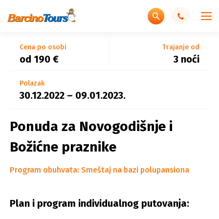
Wellness Hotel
Wellness Hotel
Cena po osobi
Trajanje od
od 190 €
3 noći
Polazak
30.12.2022 – 09.01.2023.
Ponuda za Novogodišnje i
Božićne praznike
Program obuhvata: Smeštaj na bazi polupansiona
Plan i program individualnog putovanja: