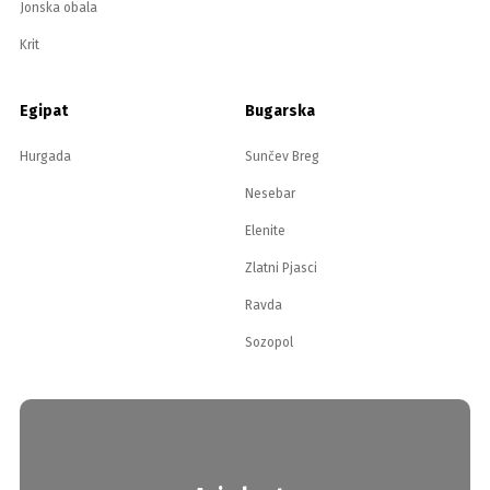
Jonska obala
Krit
Egipat
Bugarska
Hurgada
Sunčev Breg
Nesebar
Elenite
Zlatni Pjasci
Ravda
Sozopol