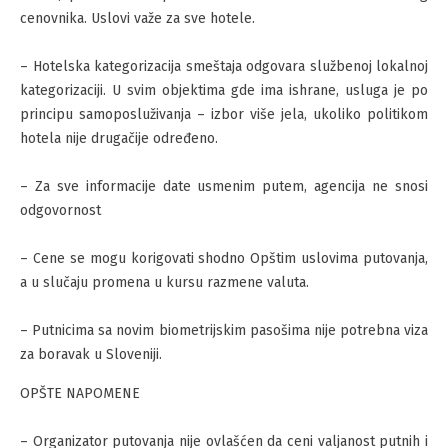
cenovnika. Uslovi važe za sve hotele.
– Hotelska kategorizacija smeštaja odgovara službenoj lokalnoj
kategorizaciji. U svim objektima gde ima ishrane, usluga je po
principu samoposluživanja – izbor više jela, ukoliko politikom
hotela nije drugačije određeno.
– Za sve informacije date usmenim putem, agencija ne snosi
odgovornost
– Cene se mogu korigovati shodno Opštim uslovima putovanja,
a u slučaju promena u kursu razmene valuta.
– Putnicima sa novim biometrijskim pasošima nije potrebna viza
za boravak u Sloveniji.
OPŠTE NAPOMENE
– Organizator putovanja nije ovlašćen da ceni valjanost putnih i