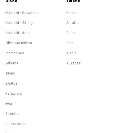
Grčka
Turska
Halkidiki - Kasandra
Kemer
Halkidiki - Sitonija
Antalija
Halkidiki - Atos
Belek
Olimpska rivijera
Side
Strimonikos
Alanja
Lefkada
Kušadasi
Tasos
Skiatos
Kefalonija
Evia
Zakintos
Jonska obala