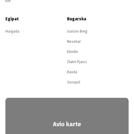
Krit
Egipat
Bugarska
Hurgada
Sunčev Breg
Nesebar
Elenite
Zlatni Pjasci
Ravda
Sozopol
Avio karte