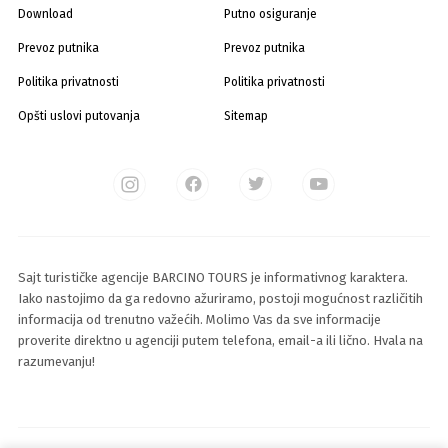
Download
Putno osiguranje
Prevoz putnika
Prevoz putnika
Politika privatnosti
Politika privatnosti
Opšti uslovi putovanja
Sitemap
Sajt turističke agencije BARCINO TOURS je informativnog karaktera.
Iako nastojimo da ga redovno ažuriramo, postoji mogućnost različitih
informacija od trenutno važećih. Molimo Vas da sve informacije
proverite direktno u agenciji putem telefona, email-a ili lično. Hvala na
razumevanju!