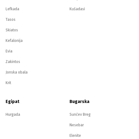
Lefkada
Kušadasi
Tasos
Skiatos
Kefalonija
Evia
Zakintos
Jonska obala
Krit
Egipat
Bugarska
Hurgada
Sunčev Breg
Nesebar
Elenite