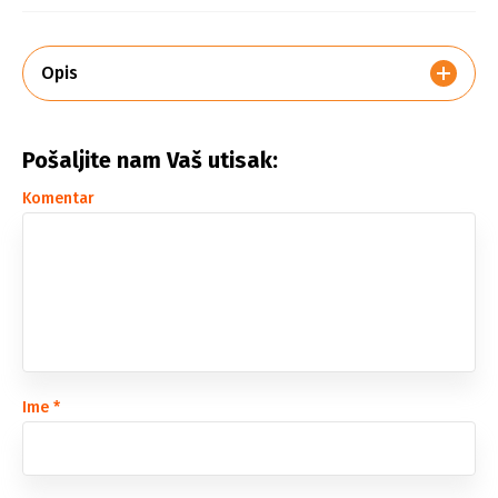
Opis
Pošaljite nam Vaš utisak:
Komentar
Ime
*