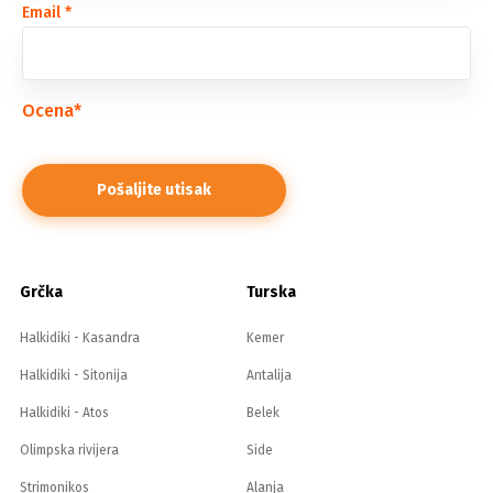
Email
*
Ocena
*
Grčka
Turska
Halkidiki - Kasandra
Kemer
Halkidiki - Sitonija
Antalija
Halkidiki - Atos
Belek
Olimpska rivijera
Side
Strimonikos
Alanja