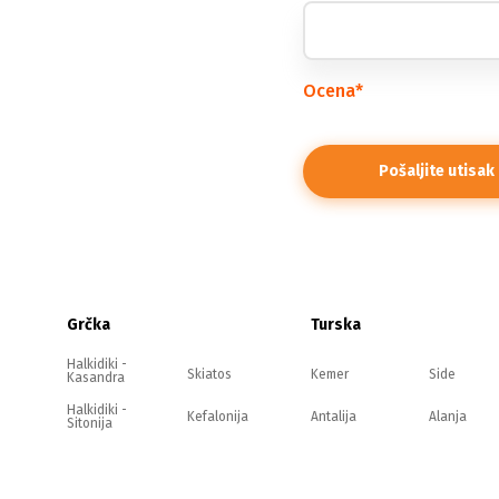
Ocena
*
Grčka
Turska
Halkidiki -
Skiatos
Kemer
Side
Kasandra
Halkidiki -
Kefalonija
Antalija
Alanja
Sitonija
Halkidiki -
Evia
Belek
Kušadasi
Atos