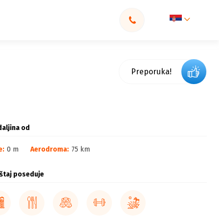
Preporuka!
aljina od
e:
0 m
Aerodroma:
75 km
štaj poseduje