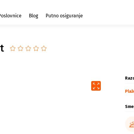
Poslovnice
Blog
Putno osiguranje
t
Razd
Plaž
Sme