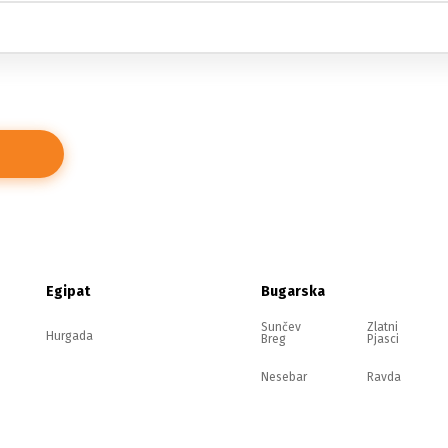
Egipat
Bugarska
Sunčev
Zlatni
Hurgada
Breg
Pjasci
Nesebar
Ravda
Elenite
Sozopol