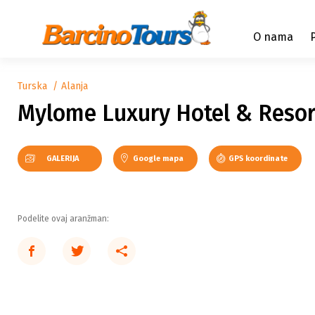
O nama
Turska
Alanja
Mylome Luxury Hotel & Resor
GALERIJA
Google mapa
GPS koordinate
Podelite ovaj aranžman: