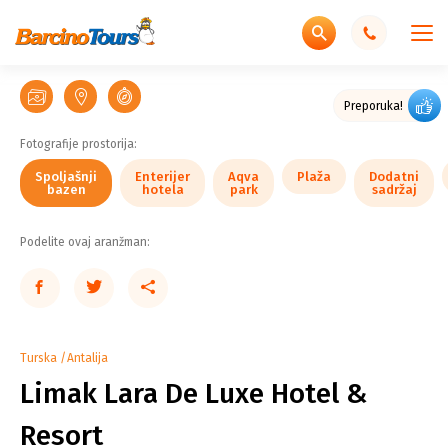
Spoljašnji
Spoljašnji
Spoljašnji
Spoljašnji
Spoljašnji
Enterijer
Aqva
Aqva
Aqva
Dodatni
Dodatni
Dodatni
Dečiji
Enterijer
Enterijer
Enterijer
Enterijer
bazen
bazen
bazen
bazen
bazen
hotela
park
park
park
Plaža
sadržaj
sadržaj
sadržaj
Restoran
Restoran
Restoran
Restoran
restoran
Bar
Bar
Bar
Bar
Bar
Bar
sobe
sobe
sobe
kupatila
Preporuka!
Fotografije prostorija:
Spoljašnji
Enterijer
Aqva
Plaža
Dodatni
bazen
hotela
park
sadržaj
Podelite ovaj aranžman:
Turska
Antalija
Limak Lara De Luxe Hotel &
Resort