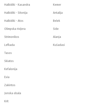
Halkidiki - Kasandra
Kemer
Halkidiki - Sitonija
Antalija
Halkidiki - Atos
Belek
Olimpska rivijera
Side
Strimonikos
Alanja
Lefkada
Kušadasi
Tasos
Skiatos
Kefalonija
Evia
Zakintos
Jonska obala
Krit