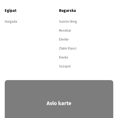
Egipat
Bugarska
Hurgada
Sunčev Breg
Nesebar
Elenite
Zlatni Pjasci
Ravda
Sozopol
Avio karte