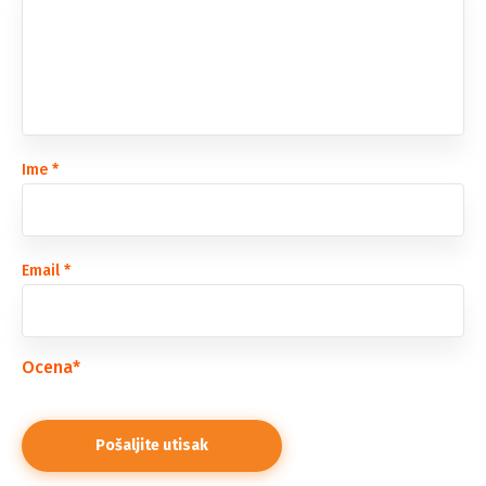
Ime
*
Email
*
Ocena
*