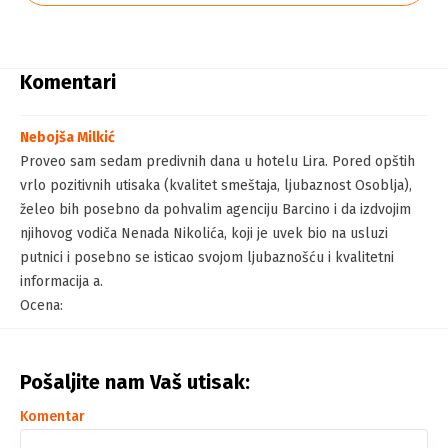
Komentari
Nebojša Milkić
Proveo sam sedam predivnih dana u hotelu Lira. Pored opštih
vrlo pozitivnih utisaka (kvalitet smeštaja, ljubaznost Osoblja),
želeo bih posebno da pohvalim agenciju Barcino i da izdvojim
njihovog vodiča Nenada Nikolića, koji je uvek bio na usluzi
putnici i posebno se isticao svojom ljubaznošću i kvalitetni
informacija a.
Ocena:
Pošaljite nam Vaš utisak:
Komentar