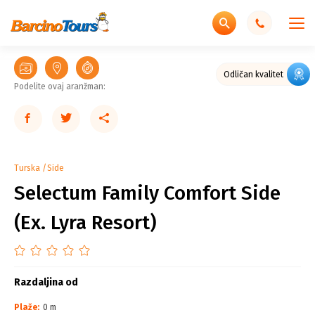
Odličan kvalitet
Podelite ovaj aranžman:
Turska
Side
Selectum Family Comfort Side
(Ex. Lyra Resort)
Razdaljina od
Plaže:
0 m