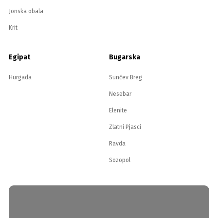
Jonska obala
Krit
Egipat
Bugarska
Hurgada
Sunčev Breg
Nesebar
Elenite
Zlatni Pjasci
Ravda
Sozopol