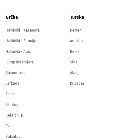
Grčka
Turska
Halkidiki - Kasandra
Kemer
Halkidiki - Sitonija
Antalija
Halkidiki - Atos
Belek
Olimpska rivijera
Side
Strimonikos
Alanja
Lefkada
Kušadasi
Tasos
Skiatos
Kefalonija
Evia
Zakintos