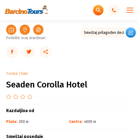
Smeštaj prilagođen deci
Podelite ovaj aranžman:
Turska
Side
Seaden Corolla Hotel
Razdaljina od
Plaže:
300 m
Centra:
4000 m
Smeštaj poseduje