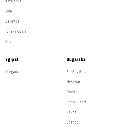
Kefalonija
Evia
Zakintos
Jonska obala
Krit
Egipat
Bugarska
Hurgada
Sunčev Breg
Nesebar
Elenite
Zlatni Pjasci
Ravda
Sozopol