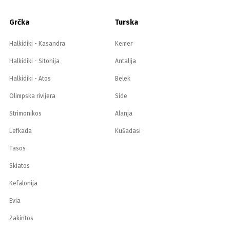
Grčka
Turska
Halkidiki - Kasandra
Kemer
Halkidiki - Sitonija
Antalija
Halkidiki - Atos
Belek
Olimpska rivijera
Side
Strimonikos
Alanja
Lefkada
Kušadasi
Tasos
Skiatos
Kefalonija
Evia
Zakintos