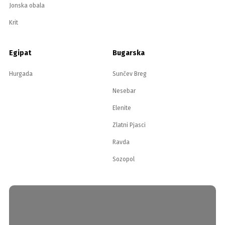
Jonska obala
Krit
Egipat
Bugarska
Hurgada
Sunčev Breg
Nesebar
Elenite
Zlatni Pjasci
Ravda
Sozopol