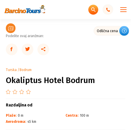
Odlična cena
Podelite ovaj aranžman:
Turska
Bodrum
Okaliptus Hotel Bodrum
Razdaljina od
Plaže:
0 m
Centra:
100 m
Aerodroma:
45 km