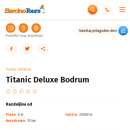
Smeštaj prilagođen deci
Podelite ovaj aranžman:
Turska
Bodrum
Titanic Deluxe Bodrum
Razdaljina od
Plaže:
0 m
Centra:
25000 m
Aerodroma:
15 km