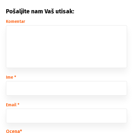
Pošaljite nam Vaš utisak:
Komentar
Ime
*
Email
*
Ocena
*