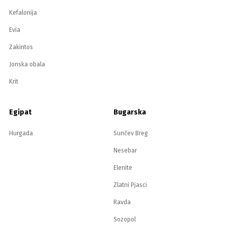
Kefalonija
Evia
Zakintos
Jonska obala
Krit
Egipat
Bugarska
Hurgada
Sunčev Breg
Nesebar
Elenite
Zlatni Pjasci
Ravda
Sozopol