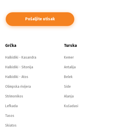
Grčka
Turska
Halkidiki - Kasandra
Kemer
Halkidiki - Sitonija
Antalija
Halkidiki - Atos
Belek
Olimpska rivijera
Side
Strimonikos
Alanja
Lefkada
Kušadasi
Tasos
Skiatos