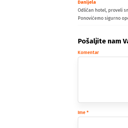
Danijela
Odličan hotel, proveli s
Ponovićemo sigurno ope
Pošaljite nam V
Komentar
Ime
*