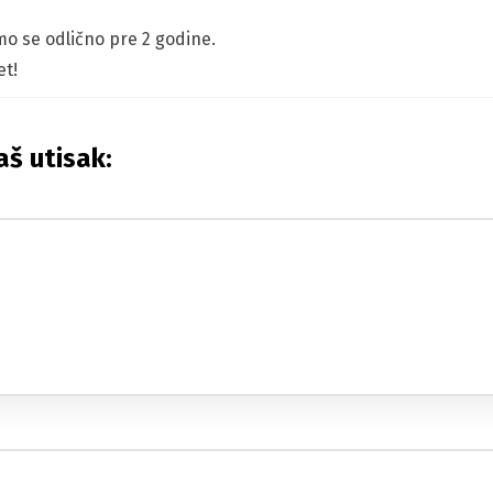
mo se odlično pre 2 godine.
t!
aš utisak: