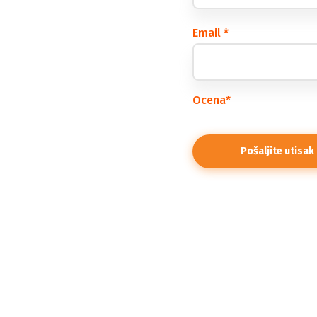
Email
*
Ocena
*
Grčka
Turska
Halkidiki -
Skiatos
Kemer
Side
Kasandra
Halkidiki -
Kefalonija
Antalija
Alanja
Sitonija