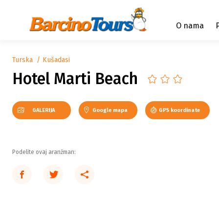
O nama
Turska
Kušadasi
Hotel Marti Beach
GALERIJA
Google mapa
GPS koordinate
Podelite ovaj aranžman: