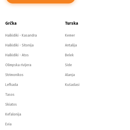
Grčka
Turska
Halkidiki - Kasandra
Kemer
Halkidiki - Sitonija
Antalija
Halkidiki - Atos
Belek
Olimpska rivijera
Side
Strimonikos
Alanja
Lefkada
Kušadasi
Tasos
Skiatos
Kefalonija
Evia