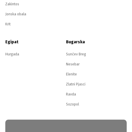
Zakintos
Jonska obala
Krit
Egipat
Bugarska
Hurgada
Sunčev Breg
Nesebar
Elenite
Zlatni Pjasci
Ravda
Sozopol