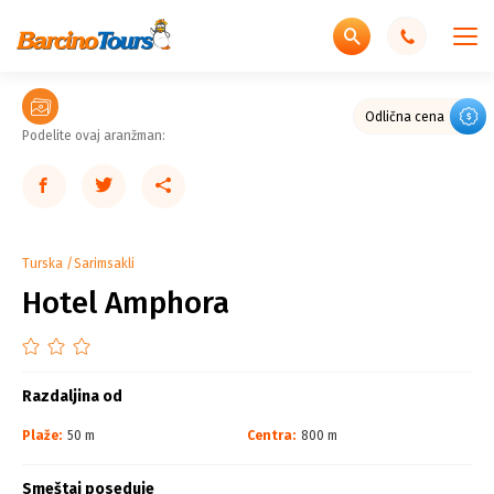
Odlična cena
Podelite ovaj aranžman:
Turska
Sarimsakli
Hotel Amphora
Razdaljina od
Plaže:
50 m
Centra:
800 m
Smeštaj poseduje