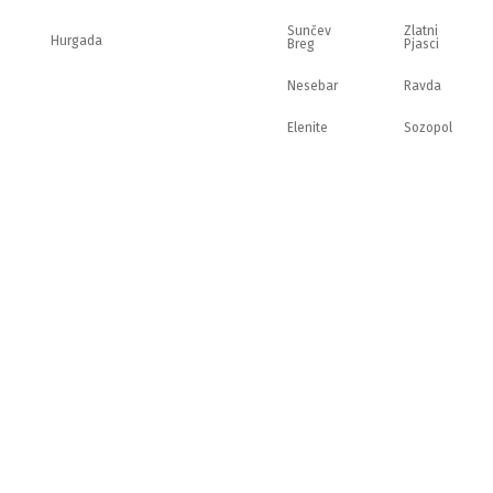
Sunčev
Zlatni
Hurgada
Breg
Pjasci
Nesebar
Ravda
Elenite
Sozopol
pravilima.
P
Zaposlenje
Download
p