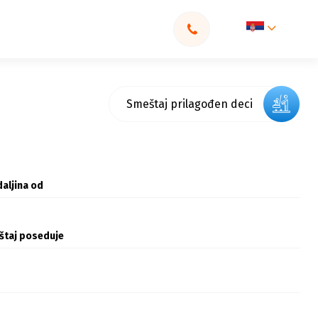
Smeštaj prilagođen deci
aljina od
štaj poseduje