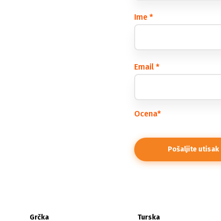
Ime
*
Email
*
Ocena
*
Grčka
Turska