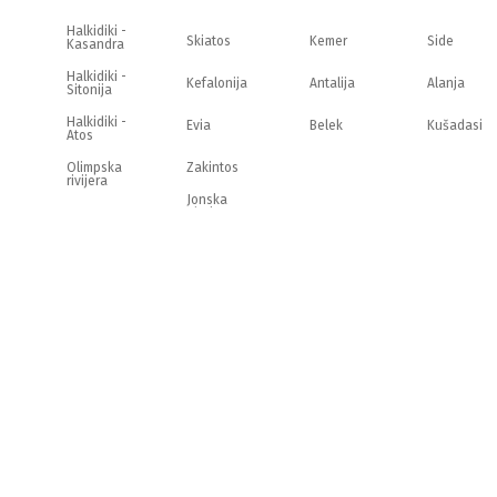
Halkidiki -
Skiatos
Kemer
Side
Kasandra
Halkidiki -
Kefalonija
Antalija
Alanja
Sitonija
Halkidiki -
Evia
Belek
Kušadasi
Atos
Olimpska
Zakintos
rivijera
Jonska
obala
Strimonikos
Krit
Lefkada
Tasos