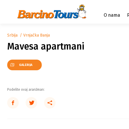
O nama
Srbija
Vrnjačka Banja
Mavesa apartmani
GALERIJA
Podelite ovaj aranžman: