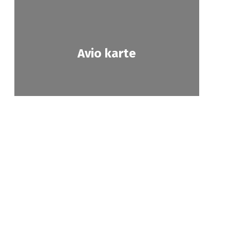
Avio karte
Prihvatam
Opšti
revoz
Politika
uslovi
utnika
privatnosti
putovanja