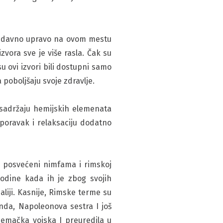
ada davno upravo na ovom mestu
vora sve je više rasla. Čak su
su ovi izvori bili dostupni samo
 poboljšaju svoje zdravlje.
sadržaju hemijskih elemenata
oporavak i relaksaciju dodatno
i posvećeni nimfama i rimskoj
Godine kada ih je zbog svojih
aliji. Kasnije, Rimske terme su
nda, Napoleonova sestra I još
nemačka vojska I preuredila u