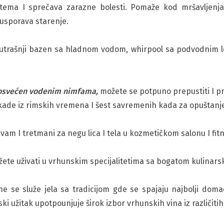
stema I sprečava zarazne bolesti. Pomaže kod mršavljenja,
I usporava starenje.
rašnji bazen sa hladnom vodom, whirpool sa podvodnim le
posvećen vodenim nimfama,
možete se potpuno prepustiti I pr
 kade iz rimskih vremena I šest savremenih kada za opuštanje
am I tretmani za negu lica I tela u kozmetičkom salonu I fit
te uživati u vrhunskim specijalitetima sa bogatom kulinars
e se služe jela sa tradicijom gde se spajaju najbolji domaći
užitak upotpounjuje širok izbor vrhunskih vina iz različitih 