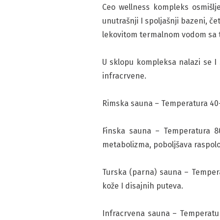
Ceo wellness kompleks osmišlje
unutrašnji I spoljašnji bazeni, č
lekovitom termalnom vodom sa 
U sklopu kompleksa nalazi se I 
infracrvene.
Rimska sauna – Temperatura 40-50°
Finska sauna – Temperatura 80
metabolizma, poboljšava raspolo
Turska (parna) sauna – Temperat
kože I disajnih puteva.
Infracrvena sauna – Temperatura