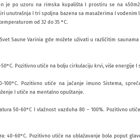
n je po uzoru na rimska kupališta I prostiru se na 450m2
etiri unutrašnja I tri spoljna bazena sa masažerima I vodenim 
temperaturom od 32 do 35 °C.
Svet Saune Varinia gde možete uživati u različitim saunama 
C. Pozitivno utiče na bolju cirkulaciju krvi, više energije I
-100°C. Pozitivno utiče na jačanje imuno Sistema, spreča
ženje I utiče na mentalno opuštanje.
ura 50-60°C I vlažnost vazduha 80 – 100%. Pozitivno utiče 
: 40-60°C. Pozitivno utiče na ublažavanje bola poput glavo