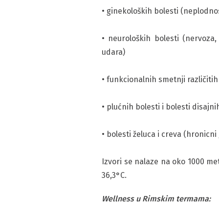
• ginekoloških bolesti (neplodn
• neuroloških bolesti (nervoza
udara)
• funkcionalnih smetnji različit
• plućnih bolesti i bolesti disajn
• bolesti želuca i creva (hronicni
Izvori se nalaze na oko 1000 met
36,3°C.
Wellness u Rimskim termama: