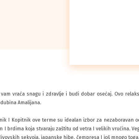
vam vraća snagu i zdravlje i budi dobar osećaj. Ovo relaks
i dubina Amalijana.
žnik I Kopitnik ove terme su idealan izbor za nezaboravan 
I brdima koja stvaraju zaštitu od vetra I velikih vrućina. Ve
divovskih sekvoja, japanske hibe, čempresa I još mnogo toga.