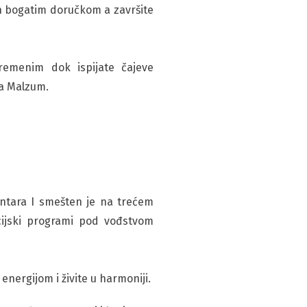
n bogatim doručkom a završite
remenim dok ispijate čajeve
na Malzum.
entara I smešten je na trećem
cijski programi pod vođstvom
energijom i živite u harmoniji.