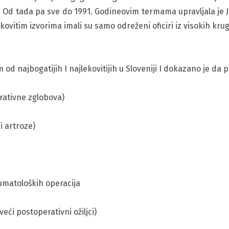
ka. Od tada pa sve do 1991. Godineovim termama upravljala je
kovitim izvorima imali su samo odreženi oficiri iz visokih kr
d najbogatijih I najlekovitijih u Sloveniji I dokazano je da 
rativne zglobova)
 i artroze)
umatoloških operacija
veći postoperativni ožiljci)