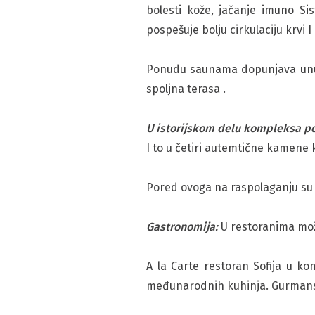
bolesti kože, jačanje imuno Si
pospešuje bolju cirkulaciju krvi 
Ponudu saunama dopunjava unut
spoljna terasa .
U istorijskom delu kompleksa 
I to u četiri autemtične kamene
Pored ovoga na raspolaganju su v
Gastronomija:
U restoranima može
A la Carte restoran Sofija u kom
međunarodnih kuhinja. Gurmanski 