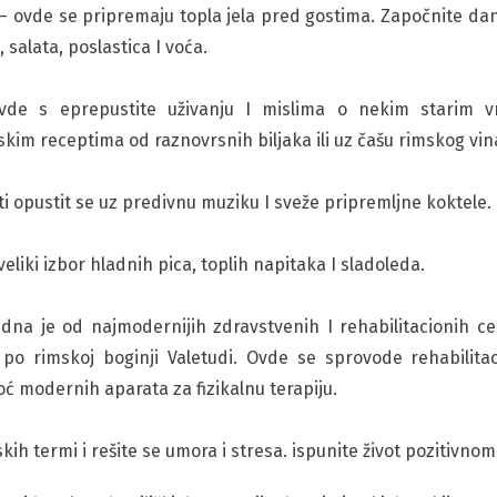
– ovde se pripremaju topla jela pred gostima. Započnite da
salata, poslastica I voća.
de s eprepustite uživanju I mislima o nekim starim v
skim receptima od raznovrsnih biljaka ili uz čašu rimskog vi
ti opustit se uz predivnu muziku I sveže pripremljne koktele.
veliki izbor hladnih pica, toplih napitaka I sladoleda.
dna je od najmodernijih zdravstvenih I rehabilitacionih c
po rimskoj boginji Valetudi. Ovde se sprovode rehabilita
oć modernih aparata za fizikalnu terapiju.
ih termi i rešite se umora i stresa. ispunite život pozitivnom 