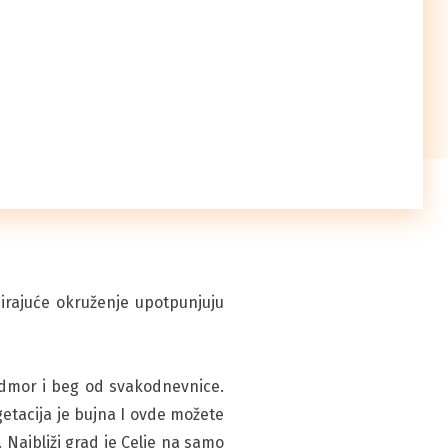
irajuće okruženje upotpunjuju
odmor i beg od svakodnevnice.
getacija je bujna I ovde možete
 Najbliži grad je Celje na samo