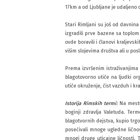
17km a od Ljubljane je udaljeno 
Stari Rimljani su još od davnin
izgradili prve bazene sa toplom
ovde boravili i članovi kraljevsk
višim slojevima društva ali u pos
Prema izvršenim istraživanjim
blagotovorno utiče na ljudki or
utiče okruženje, čist vazduh i kra
Istorija Rimskih termi:
Na mestu 
boginji zdravlja Valetuda. Ter
blagotvornih dejstva, kupio trgo
posećivali mnoge ugledne lično
mnogi druge uticajne ličnosti.