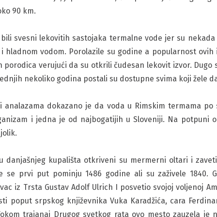
oko 90 km.
a bili svesni lekovitih sastojaka termalne vode jer su nek
 i hladnom vodom. Porolazile su godine a popularnost ovih iz
ih porodica verujući da su otkrili čudesan lekovit izvor. Dugo 
lednjih nekoliko godina postali su dostupne svima koji žele da
a i analazama dokazano je da voda u Rimskim termama po 
ganizam i jedna je od najbogatijih u Sloveniji. Na potpuni 
jolik.
danjašnjeg kupališta otkriveni su mermerni oltari i zavet
me se prvi put pominju 1486 godine ali su zaživele 1840. 
vac iz Trsta Gustav Adolf Ulrich I posvetio svojoj voljenoj Am
sti poput srpskog književnika Vuka Karadžića, cara Ferdina
 Tokom trajanaj Drugog svetkog rata ovo mesto zauzela je 