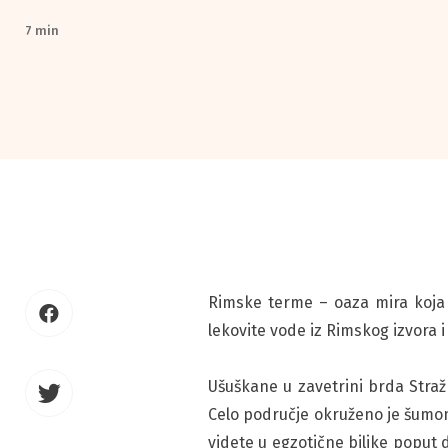
7 min
Rimske terme – oaza mira koja 
lekovite vode iz Rimskog izvora 
Ušuškane u zavetrini brda Stra
Celo područje okruženo je šumom 
videte u egzotične biljke poput 