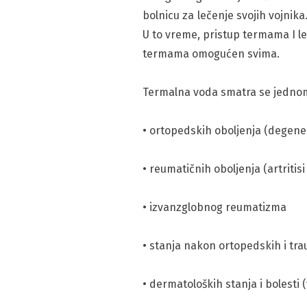
bolnicu za lečenje svojih vojni
U to vreme, pristup termama I le
termama omogućen svima.
Termalna voda smatra se jednom o
• ortopedskih oboljenja (degene
• reumatičnih oboljenja (artritisi
• izvanzglobnog reumatizma
• stanja nakon ortopedskih i tra
• dermatoloških stanja i bolesti (