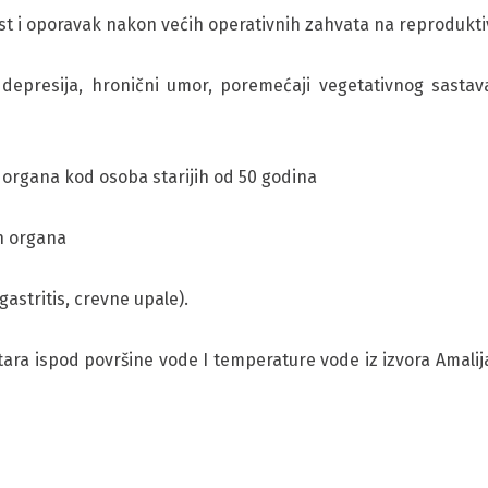
ost i oporavak nakon većih operativnih zahvata na reprodukt
, depresija, hronični umor, poremećaji vegetativnog sast
ih organa kod osoba starijih od 50 godina
ih organa
 gastritis, crevne upale).
ara ispod površine vode I temperature vode iz izvora Amalija