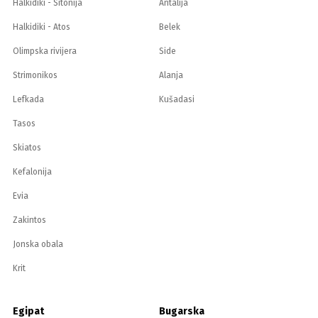
Halkidiki - Sitonija
Antalija
Halkidiki - Atos
Belek
Olimpska rivijera
Side
Strimonikos
Alanja
Lefkada
Kušadasi
Tasos
Skiatos
Kefalonija
Evia
Zakintos
Jonska obala
Krit
Egipat
Bugarska