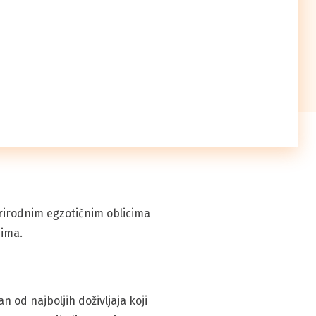
prirodnim egzotičnim oblicima
nima.
 od najboljih doživljaja koji