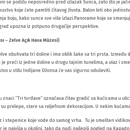
oni se podižu neposredno pred izlazak Sunca, zato što je jači
kustvo koje ćete pamtiti čitavog života. Balon leti oko jedins
ja boju, kako sunce sve više izlazi.Panorame koje se smenjuj
rad upozna iz potpuno drugačije perspektive.
sı – Zelve Açık Hava Müzesi)
elve obuhvata tri doline i ima oblik šake sa tri prsta. Između 
 je preći iz jedne doline u drugu tajnim tunelima, a ulaz i s
o u stilu Indijane Džonsa će vas sigurno oduševiti.
 znaci ”Tri tvrđave” označava čitav gradić sa kućicama u uli
e su prelepe, stare sa reljefnom dekoracijom. U nekim kućama s
z i stepenice koje vode do samog vrha. Tu je smešten vidikov
 je najviša u okolini, tako da nudi najlepši pogled na Kapad