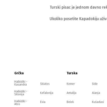
Turski pisac je jednom davno reka
Ukoliko posetite Kapadokiju uživ
Grčka
Turska
Halkidiki -
Skiatos
Kemer
Side
Kasandra
Halkidiki -
Kefalonija
Antalija
Alanja
Sitonija
Halkidiki -
Evia
Belek
Kušadasi
Atos