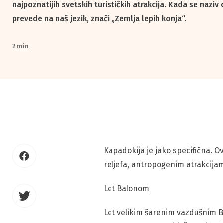
najpoznatijih svetskih turističkih atrakcija. Kada se naziv
prevede na naš jezik, znači „Zemlja lepih konja“.
2 min
Kapadokija je jako specifična. 
reljefa, antropogenim atrakcijam
Let Balonom
Let velikim šarenim vazdušnim Bal