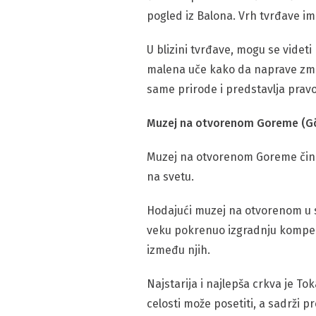
pogled iz Balona. Vrh tvrđave im
U blizini tvrđave, mogu se videt
malena uče kako da naprave zmaj
same prirode i predstavlja prav
Muzej na otvorenom Goreme (Gö
Muzej na otvorenom Goreme čini
na svetu.
Hodajući muzej na otvorenom u svo
veku pokrenuo izgradnju kompeks
između njih.
Najstarija i najlepša crkva je To
celosti može posetiti, a sadrži pr