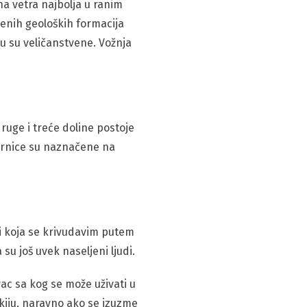
na vetra najbolja u ranim
tvenih geoloških formacija
u su veličanstvene. Vožnja
druge i treće doline postoje
mernice su naznačene na
ci koja se krivudavim putem
u još uvek naseljeni ljudi.
ac sa kog se može uživati u
okiju, naravno ako se izuzme