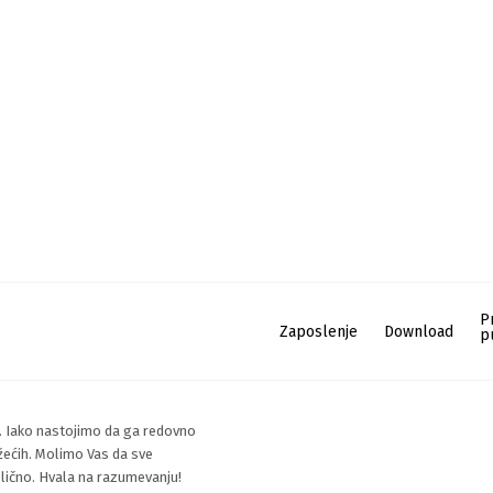
P
Zaposlenje
Download
p
. Iako nastojimo da ga redovno
žećih. Molimo Vas da sve
i lično. Hvala na razumevanju!