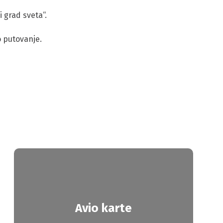
 grad sveta“.
o putovanje.
Avio karte