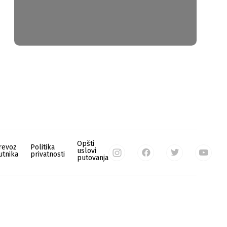
Opšti
revoz
Politika
uslovi
utnika
privatnosti
putovanja