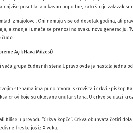
a najviše posetilaca u kasno popodne, zato što je zalazak su
i mladi zmajolovci. Oni nemaju vise od desetak godina, ali pr
a, a znanje i umeće se prenosi na svaku novu generaciju. Tv
o čudo.
reme Açık Hava Müzesi)
 veća grupa čudesnih stena.Upravo ovde je nastala jedna od
jim stenama ima puno otvora, skrovišta i crkvi.Episkop Kajseri
a crkvi koje su uklesane unutar stena. U crkve se ulazi kro
kali Kilise u prevodu “Crkva kopče”. Crkva obuhvata četiri dela
edivne freske još iz X veka.