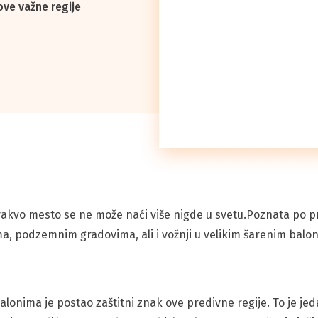
 ove važne regije
Ovakvo mesto se ne može naći više nigde u svetu.Poznata po 
a, podzemnim gradovima, ali i vožnji u velikim šarenim balo
onima je postao zaštitni znak ove predivne regije. To je jedan