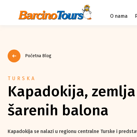
O nama
Početna Blog
TURSKA
Kapadokija, zemlja
šarenih balona
Kapadokija se nalazi u regionu centralne Turske i predsta