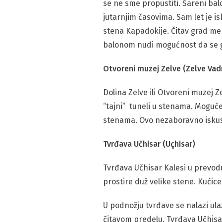
se ne sme propustiti. Šareni bal
jutarnjim časovima. Sam let je is
stena Kapadokije. Čitav grad men
balonom nudi mogućnost da se g
Otvoreni muzej Zelve (Zelve Vadı
Dolina Zelve ili Otvoreni muzej Z
“tajni” tuneli u stenama. Moguće
stenama. Ovo nezaboravno iskustv
Tvrđava Učhisar (Uçhisar)
Tvrđava Učhisar Kalesi u prevodu
prostire duž velike stene. Kućic
U podnožju tvrđave se nalazi ula
čitavom predelu. Tvrđava Učhisar