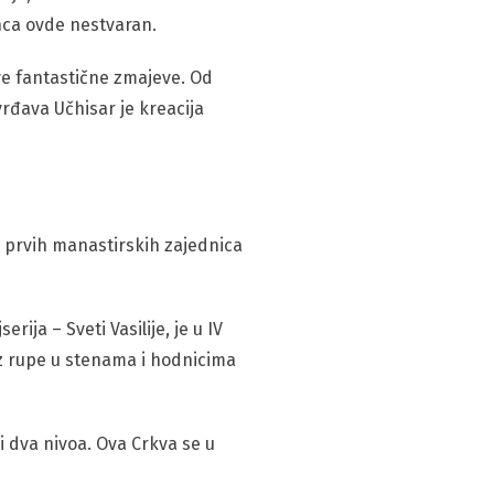
nca ovde nestvaran.
ave fantastične zmajeve. Od
rđava Učhisar je kreacija
 prvih manastirskih zajednica
ja – Sveti Vasilije, je u IV
z rupe u stenama i hodnicima
 i dva nivoa. Ova Crkva se u