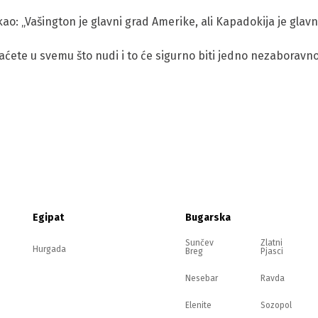
o: „Vašington je glavni grad Amerike, ali Kapadokija je glavni
aćete u svemu što nudi i to će sigurno biti jedno nezaboravn
Egipat
Bugarska
Sunčev
Zlatni
Hurgada
Breg
Pjasci
Nesebar
Ravda
Elenite
Sozopol