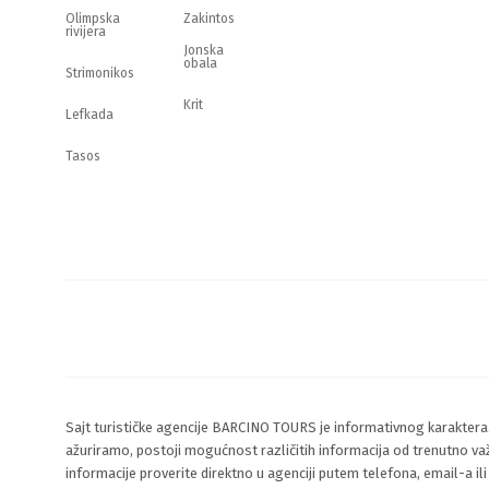
Olimpska
Zakintos
rivijera
Jonska
obala
Strimonikos
Krit
Lefkada
Tasos
Sajt turističke agencije BARCINO TOURS je informativnog karaktera
ažuriramo, postoji mogućnost različitih informacija od trenutno va
informacije proverite direktno u agenciji putem telefona, email-a il