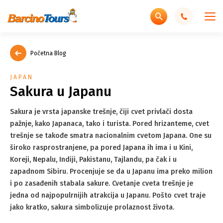
Početna Blog
JAPAN
Sakura u Japanu
Sakura je vrsta japanske trešnje, čiji cvet privlači dosta
pažnje, kako Japanaca, tako i turista. Pored hrizanteme, cvet
trešnje se takođe smatra nacionalnim cvetom Japana. One su
široko rasprostranjene, pa pored Japana ih ima i u Kini,
Koreji, Nepalu, Indiji, Pakistanu, Tajlandu, pa čak i u
zapadnom Sibiru. Procenjuje se da u Japanu ima preko milion
i po zasađenih stabala sakure. Cvetanje cveta trešnje je
jedna od najpopulrnijih atrakcija u Japanu. Pošto cvet traje
jako kratko, sakura simbolizuje prolaznost života.