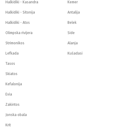
Halkidiki - Kasandra
Kemer
Halkidiki - Sitonija
Antalija
Halkidiki - Atos
Belek
Olimpska rivijera
Side
Strimonikos
Alanja
Lefkada
Kušadasi
Tasos
Skiatos
Kefalonija
Evia
Zakintos
Jonska obala
Krit