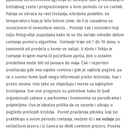
trešnjinog cveta i prognoziranjem u kom periodu će on cvetati.
Pažnja se obraća na rast trešanja, istorijske podatke, na
temperaturu koja je bila tokom zime, da li je zasađena na
osunčanom ili senovitom mestu… Postoje čak i volonteri koji
šalju fotografije pupoljaka kako bi se što tačnije odredio datum
cvetanja pomoću algoritma. Cvetanje traje od 7 do 10 dana, u
zavisnosti od predela u kome se nalazi. U Kjotu i Tokiju je
cvetanje krajem marta ili početkom aprila, dok u ostalim
predelima može biti od januara do maja. Čak i reporteri
izveštavaju gde ima najviše cvetova i gde je najbolji pogled, pa
se o svemu tome ljudi mogu informisati preko televizije, kao i
preko novina. Isto tako se objavljuju i mesta sa najlepšim
krošnjama. Sve ove prognoze su potrebne kako bi ljudi
organizovali zabave u parkovima i hramovima sa porodicama i
prijateljima. Ovo je idealna prilika da se opuste i uživaju u
pogledu prelepih krošnja. Pored pravljenja piknika, koji svi
praktikuju u ovom periodu cvetanja, možete ići i
na vožnju
po
veštačkom jezeru i iz čamca se diviti cvetnom prizoru. Poseta