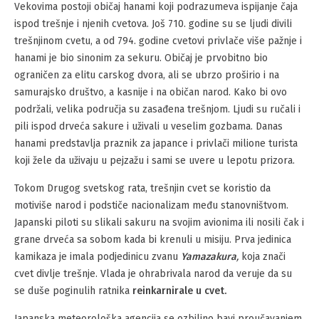
Vekovima postoji običaj hanami koji podrazumeva ispijanje čaja
ispod trešnje i njenih cvetova. Još 710. godine su se ljudi divili
trešnjinom cvetu, a od 794. godine cvetovi privlače više pažnje i
hanami je bio sinonim za sekuru. Običaj je prvobitno bio
ograničen za elitu carskog dvora, ali se ubrzo proširio i na
samurajsko društvo, a kasnije i na običan narod. Kako bi ovo
podržali, velika područja su zasađena trešnjom. Ljudi su ručali i
pili ispod drveća sakure i uživali u veselim gozbama. Danas
hanami predstavlja praznik za japance i privlači milione turista
koji žele da uživaju u pejzažu i sami se uvere u lepotu prizora.
Tokom Drugog svetskog rata, trešnjin cvet se koristio da
motiviše narod i podstiče nacionalizam među stanovništvom.
Japanski piloti su slikali sakuru na svojim avionima ili nosili čak i
grane drveća sa sobom kada bi krenuli u misiju. Prva jedinica
kamikaza je imala podjedinicu zvanu
Yamazakura
,
koja znači
cvet divlje trešnje. Vlada je ohrabrivala narod da veruje da su
se duše poginulih ratnika
reinkarnirale u cvet.
Japanska meteorološka agencija se ozbiljno bavi proučavanjem