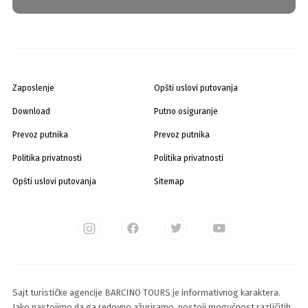
Zaposlenje
Opšti uslovi putovanja
Download
Putno osiguranje
Prevoz putnika
Prevoz putnika
Politika privatnosti
Politika privatnosti
Opšti uslovi putovanja
Sitemap
Sajt turističke agencije BARCINO TOURS je informativnog karaktera.
Iako nastojimo da ga redovno ažuriramo, postoji mogućnost različitih