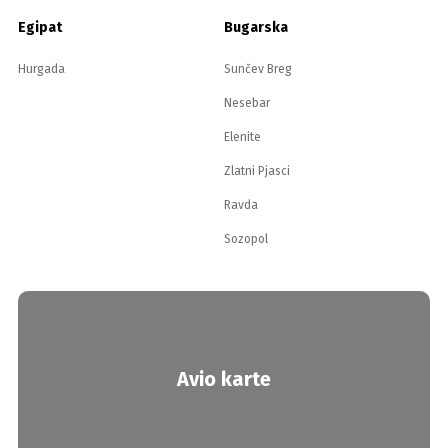
Egipat
Bugarska
Hurgada
Sunčev Breg
Nesebar
Elenite
Zlatni Pjasci
Ravda
Sozopol
Avio karte