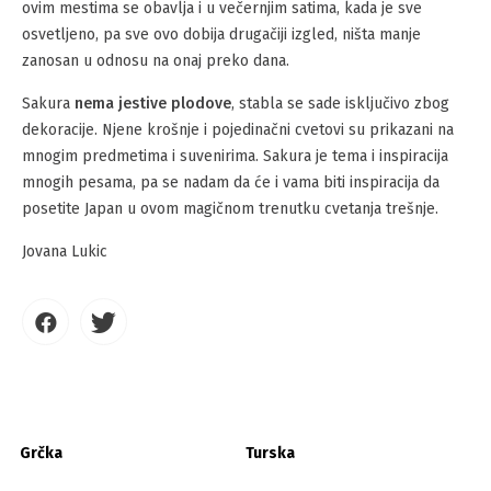
ovim mestima se obavlja i u večernjim satima, kada je sve
osvetljeno, pa sve ovo dobija drugačiji izgled, ništa manje
zanosan u odnosu na onaj preko dana.
Sakura
nema jestive plodove
, stabla se sade isključivo zbog
dekoracije. Njene krošnje i pojedinačni cvetovi su prikazani na
mnogim predmetima i suvenirima. Sakura je tema i inspiracija
mnogih pesama, pa se nadam da će i vama biti inspiracija da
posetite Japan u ovom magičnom trenutku cvetanja trešnje.
Jovana Lukic
Grčka
Turska