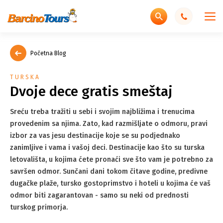
Početna Blog
TURSKA
Dvoje dece gratis smeštaj
Sreću treba tražiti u sebi i svojim najbližima i trenucima
provedenim sa njima. Zato, kad razmišljate o odmoru, pravi
izbor za vas jesu destinacije koje se su podjednako
zanimljive i vama i vašoj deci. Destinacije kao što su turska
letovališta, u kojima ćete pronaći sve što vam je potrebno za
savršen odmor. Sunčani dani tokom čitave godine, predivne
dugačke plaže, tursko gostoprimstvo i hoteli u kojima će vaš
odmor biti zagarantovan - samo su neki od prednosti
turskog primorja.