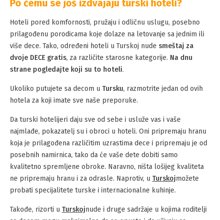
Po čemu se još izdvajaju turski hoteli?
Hoteli pored komfornosti, pružaju i odličnu uslugu, posebno
prilagođenu porodicama koje dolaze na letovanje sa jednim ili
više dece. Tako, određeni hoteli u Turskoj nude
smeštaj za
dvoje DECE gratis
, za različite starosne kategorije.
Na dnu
strane pogledajte koji su to hoteli
.
Ukoliko putujete sa decom u
Tursku
, razmotrite jedan od ovih
hotela za koji imate sve naše preporuke.
Da turski hotelijeri daju sve od sebe i usluže vas i vaše
najmlađe, pokazatelj su i obroci u hoteli. Oni pripremaju hranu
koja je prilagođena različitim uzrastima dece i pripremaju je od
posebnih namirnica, tako da će vaše dete dobiti samo
kvalitetno spremljene obroke. Naravno, ništa lošijeg kvaliteta
ne pripremaju hranu i za odrasle. Naprotiv, u
Turskoj
možete
probati specijalitete turske i internacionalne kuhinje.
Takođe, rizorti u
Turskoj
nude i druge sadržaje u kojima roditelji