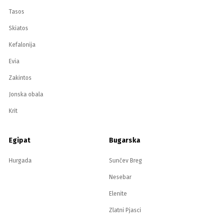
Tasos
Skiatos
Kefalonija
Evia
Zakintos
Jonska obala
Krit
Egipat
Bugarska
Hurgada
Sunčev Breg
Nesebar
Elenite
Zlatni Pjasci