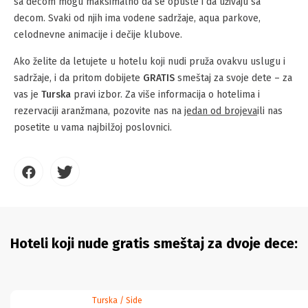
sa decom mogu maksimalno da se opuste i da uživaju sa
decom. Svaki od njih ima vodene sadržaje, aqua parkove,
celodnevne animacije i dečije klubove.
Ako želite da letujete u hotelu koji nudi pruža ovakvu uslugu i
sadržaje, i da pritom dobijete
GRATIS
smeštaj za svoje dete – za
vas je
Turska
pravi izbor. Za više informacija o hotelima i
rezervaciji aranžmana, pozovite nas na
jedan od brojeva
ili nas
posetite u vama najbilžoj poslovnici.
Hoteli koji nude gratis smeštaj za dvoje dece:
Turska / Side