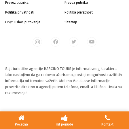
Prevoz putnika
Prevoz putnika
Politika privatnosti
Politika privatnosti
Opšti uslovi putovanja
Sitemap
Sajt turističke agencije BARCINO TOURS je informativnog karaktera.
Iako nastojimo da ga redovno ažuriramo, postoji mogućnost različitih
informacija od trenutno važećih. Molimo Vas da sve informacije
proverite direktno u agenciji putem telefona, email-a ili lično. Hvala na
razumevanju!
© 2025 Sva prava zadržava Barcino Travel d.o.o
Početna
Hit ponude
Kontakt