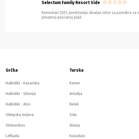
Selectum Family Resort Side
Renoviran 2021, predstavlja idealan izbor za porodice sa 
privatnoj peščanoj plaži
Grčka
Turska
Halkidiki - Kasandra
Kemer
Halkidiki - Sitonija
Antalija
Halkidiki - Atos
Belek
Olimpska rivijera
Side
Strimonikos
Alanja
Lefkada
Kušadasi