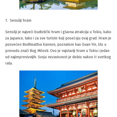
Sensōji hram
Sensōji je najveći budistički hram i glavna atrakcija u Tokiu, kako
za Japance, tako i za sve turiste koji posećuju ovaj grad. Hram je
posvećen Bodhisattva Kannon, poznatom kao Guan Yin, što u
prevodu znači Bog Milosti. Ovo je najstariji hram u Tokiu i jedan
od najimpresivnijih. Svoju nezavisnost je dobio nakon II svetkog
rata.