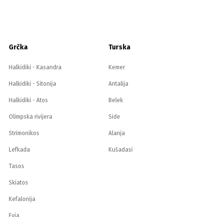
Grčka
Turska
Halkidiki - Kasandra
Kemer
Halkidiki - Sitonija
Antalija
Halkidiki - Atos
Belek
Olimpska rivijera
Side
Strimonikos
Alanja
Lefkada
Kušadasi
Tasos
Skiatos
Kefalonija
Evia