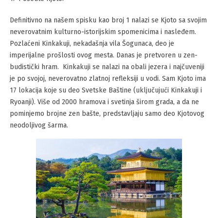
Definitivno na našem spisku kao broj 1 nalazi se Kjoto sa svojim
neverovatnim kulturno-istorijskim spomenicima i nasleđem.
Pozlaćeni Kinkakuji, nekadašnja vila Šogunaca, deo je
imperijalne prošlosti ovog mesta. Danas je pretvoren u zen-
budistički hram. Kinkakuji se nalazi na obali jezera i najčuveniji
je po svojoj, neverovatno zlatnoj refleksiji u vodi. Sam Kjoto ima
17 lokacija koje su deo Svetske Baštine (uključujući Kinkakuji i
Ryoanji). Više od 2000 hramova i svetinja širom grada, a da ne
pominjemo brojne zen bašte, predstavljaju samo deo Kjotovog
neodoljivog šarma.