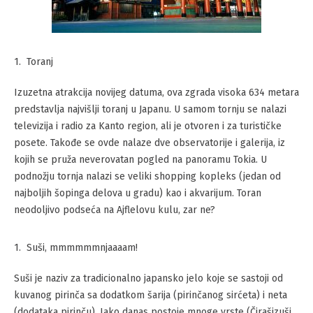
Toranj
Izuzetna atrakcija novijeg datuma, ova zgrada visoka 634 metara
predstavlja najvišlji toranj u Japanu. U samom tornju se nalazi
televizija i radio za Kanto region, ali je otvoren i za turističke
posete. Takođe se ovde nalaze dve observatorije i galerija, iz
kojih se pruža neverovatan pogled na panoramu Tokia. U
podnožju tornja nalazi se veliki shopping kopleks (jedan od
najboljih šopinga delova u gradu) kao i akvarijum. Toran
neodoljivo podseća na Ajflelovu kulu, zar ne?
Suši, mmmmmmnjaaaam!
Suši je naziv za tradicionalno japansko jelo koje se sastoji od
kuvanog pirinča sa dodatkom šarija (pirinčanog sirćeta) i neta
(dodataka pirinču). Iako danas postoje mnoge vrste (Čirašizuši,