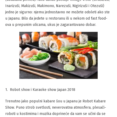
Inarizuši, Makizuši, Makimono, Narezuši, Nigirizuši i Otezuši)
jedno je sigurno: njemu jednostavno ne možete odoleti ako ste
u Japanu. Bilo da jedete u restoranu ili u nekom od fast food-
ova u prepunim ulicama, ukus je zagarantovano dobar.
Robot show i Karaoke show Japan 2018
Trenutno jako populni kabare šou u Japanu je Robot Kabare
Show. Puno strob svetlosti, neverovatna atmosfera, plesači-
roboti u kostimima i muzika doprineće da vam se učini da se