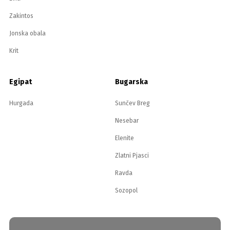
Zakintos
Jonska obala
Krit
Egipat
Bugarska
Hurgada
Sunčev Breg
Nesebar
Elenite
Zlatni Pjasci
Ravda
Sozopol