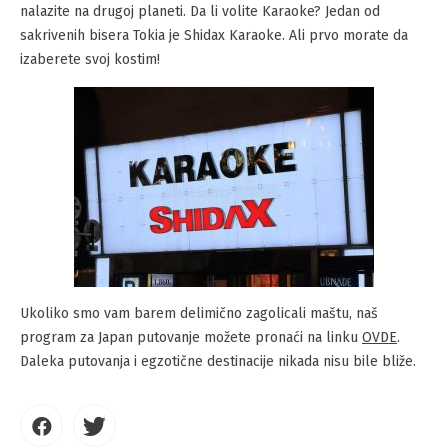
nalazite na drugoj planeti. Da li volite Karaoke? Jedan od
sakrivenih bisera Tokia je Shidax Karaoke. Ali prvo morate da
izaberete svoj kostim!
Ukoliko smo vam barem delimično zagolicali maštu, naš
program za Japan putovanje možete pronaći na linku
OVDE
.
Daleka putovanja i egzotične destinacije nikada nisu bile bliže.