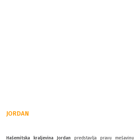
JORDAN
Hašemitska kraljevina Jordan
predstavlja pravu mešavinu