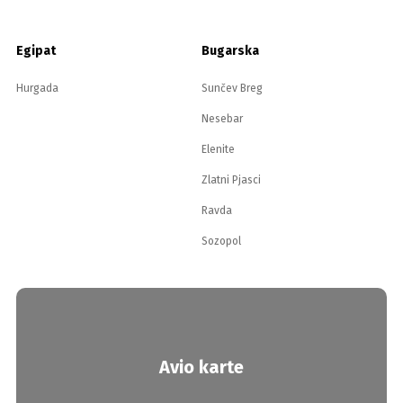
Egipat
Bugarska
Hurgada
Sunčev Breg
Nesebar
Elenite
Zlatni Pjasci
Ravda
Sozopol
Avio karte