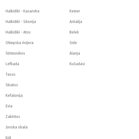
Halkidiki - Kasandra
Kemer
Halkidiki - Sitonija
Antalija
Halkidiki - Atos
Belek
Olimpska rivijera
Side
Strimonikos
Alanja
Lefkada
Kušadasi
Tasos
Skiatos
Kefalonija
Evia
Zakintos
Jonska obala
Krit