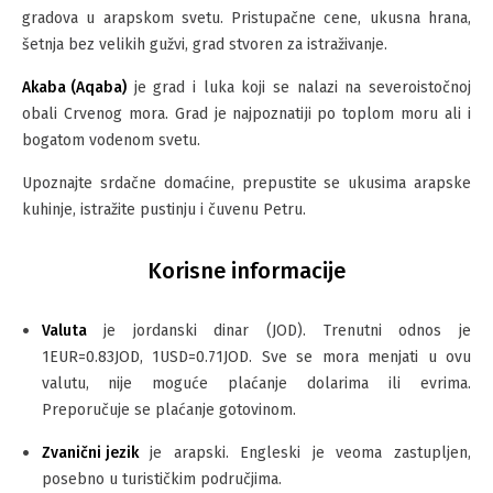
gradova u arapskom svetu. Pristupačne cene, ukusna hrana,
šetnja bez velikih gužvi, grad stvoren za istraživanje.
Akaba (Aqaba)
je grad i luka koji se nalazi na severoistočnoj
obali Crvenog mora. Grad je najpoznatiji po toplom moru ali i
bogatom vodenom svetu.
Upoznajte srdačne domaćine, prepustite se ukusima arapske
kuhinje, istražite pustinju i čuvenu Petru.
Korisne informacije
Valuta
je jordanski dinar (JOD). Trenutni odnos je
1EUR=0.83JOD, 1USD=0.71JOD. Sve se mora menjati u ovu
valutu, nije moguće plaćanje dolarima ili evrima.
Preporučuje se plaćanje gotovinom.
Zvanični jezik
je arapski. Engleski je veoma zastupljen,
posebno u turističkim područjima.