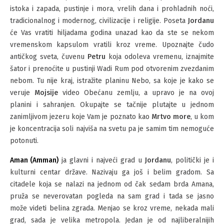
istoka i zapada, pustinje i mora, vrelih dana i prohladnih noći,
tradicionalnog i modernog, civilizacije i religije. Poseta
Jordanu
će Vas vratiti hiljadama godina unazad kao da ste se nekom
vremenskom kapsulom vratili kroz vreme. Upoznajte čudo
antičkog sveta, čuvenu
Petru
koja odoleva vremenu, iznajmite
šator i prenoćite u pustinji Wadi Rum pod otvorenim zvezdanim
nebom. Tu nije kraj, istražite planinu Nebo, sa koje je kako se
veruje
Mojsije
video Obećanu zemlju, a upravo je na ovoj
planini i sahranjen. Okupajte se tačnije plutajte u jednom
zanimljivom jezeru koje Vam je poznato kao
Mrtvo more
, u kom
je koncentracija soli najviša na svetu pa je samim tim nemoguće
potonuti.
Aman (Amman)
ja glavni i najveći grad u
Jordanu
, politički je i
kulturni centar države. Nazivaju ga još i belim gradom. Sa
citadele koja se nalazi na jednom od čak sedam brda Amana,
pruža se neverovatan pogleda na sam grad i tada se jasno
može videti belina zgrada. Menjao se kroz vreme, nekada mali
grad, sada je velika metropola. Jedan je od najliberalnijih