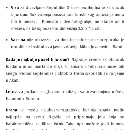
Viza
za državljane Republike Srbije neophodna je za ulazak
u
Jordan
. Rok važenja pasoša radi turističkog putovanja mora
biti 6 meseci. Ponesite i dve fotografije, ne starije od 6
meseci, na beloj pozadini, dimenzija 3.5 x 4.5 cm.
Vakcina
nije obavezna, za dodatne informacije preporuka je
obratiti se Institutu za javno zdravlje Milan Jovanović – Batut.
Kada je najbolje posetiti Jordan?
Najbolje vreme za obilazak
Jordana
je od marta do maja. U januaru i februaru može biti
snega. Period septembra i oktobra treba iskoristiti za ronjenje
u Akabi.
Letovi
za Jordan se uglavnom realizuju sa presedanjima u Dohi,
Istanbulu, Solunu.
Hrana
je među najukusnijim,arapska kuhinja spada među
najlepše na svetu. Najviše se pripremaju jela koja su
karakteristična za
Bliski Istok
. Tako npr možete jesti humus,