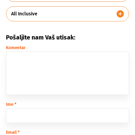
All Inclusive
Pošaljite nam Vaš utisak:
Komentar
Ime
*
Email
*