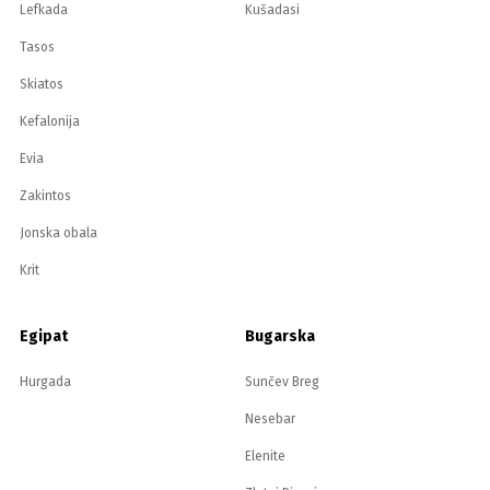
Lefkada
Kušadasi
Tasos
Skiatos
Kefalonija
Evia
Zakintos
Jonska obala
Krit
Egipat
Bugarska
Hurgada
Sunčev Breg
Nesebar
Elenite