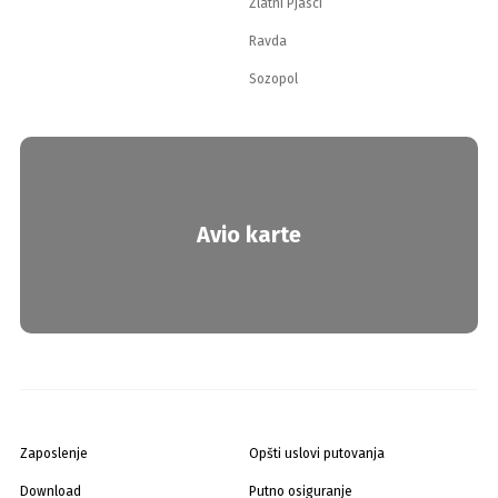
Zlatni Pjasci
Ravda
Sozopol
Avio karte
Zaposlenje
Opšti uslovi putovanja
Download
Putno osiguranje