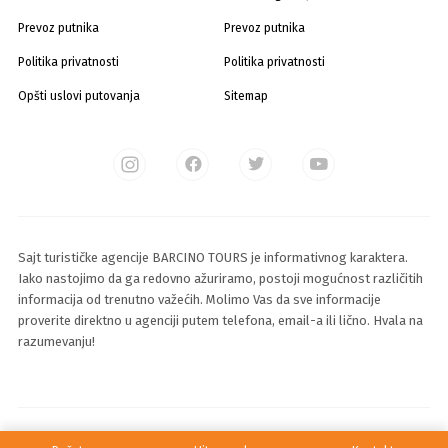
Prevoz putnika
Prevoz putnika
Politika privatnosti
Politika privatnosti
Opšti uslovi putovanja
Sitemap
Sajt turističke agencije BARCINO TOURS je informativnog karaktera.
Iako nastojimo da ga redovno ažuriramo, postoji mogućnost različitih
informacija od trenutno važećih. Molimo Vas da sve informacije
proverite direktno u agenciji putem telefona, email-a ili lično. Hvala na
razumevanju!
© 2025 Sva prava zadržava Barcino Travel d.o.o