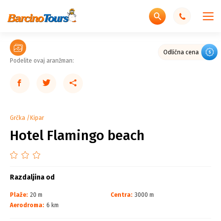
Odlična cena
Podelite ovaj aranžman:
Grčka
Kipar
Hotel Flamingo beach
Razdaljina od
Plaže:
20 m
Centra:
3000 m
Aerodroma:
6 km