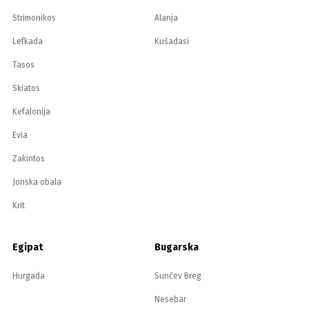
Strimonikos
Alanja
Lefkada
Kušadasi
Tasos
Skiatos
Kefalonija
Evia
Zakintos
Jonska obala
Krit
Egipat
Bugarska
Hurgada
Sunčev Breg
Nesebar