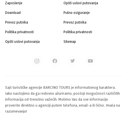
Zaposlenje
Opšti uslovi putovanja
Download
Putno osiguranje
Prevoz putnika
Prevoz putnika
Politika privatnosti
Politika privatnosti
Opšti uslovi putovanja
Sitemap
Sajt turističke agencije BARCINO TOURS je informativnog karaktera.
Iako nastojimo da ga redovno ažuriramo, postoji mogućnost različitih
informacija od trenutno važećih. Molimo Vas da sve informacije
proverite direktno u agenciji putem telefona, email-a ili lično. Hvala na
razumevanju!