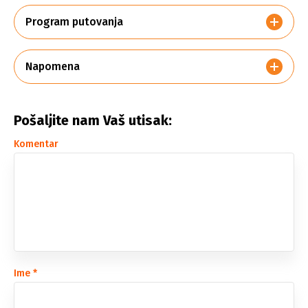
Program putovanja
Napomena
Pošaljite nam Vaš utisak:
Komentar
Ime
*