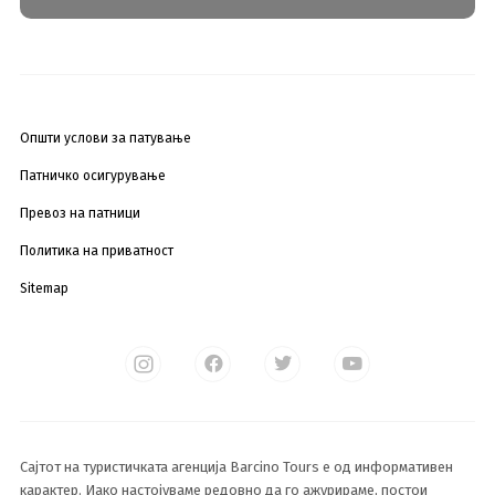
Општи услови за патување
Патничко осигурување
Превоз на патници
Политика на приватност
Sitemap
Сајтот на туристичката агенција Barcino Tours е од информативен
карактер. Иако настојуваме редовно да го ажурираме, постои