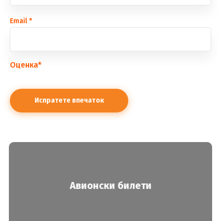
Еmail
*
Оценка
*
Авионски билети