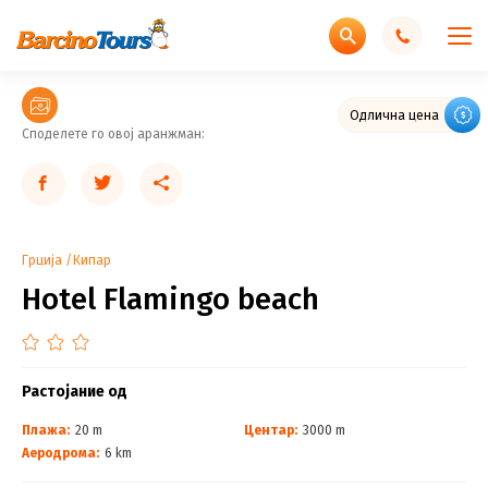
Одлична цена
Споделете го овој аранжман:
Грција
Кипар
Hotel Flamingo beach
Растојание од
Плажа:
20 m
Центар:
3000 m
Аеродрома:
6 km