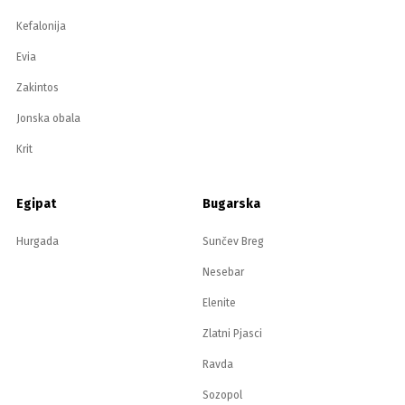
Kefalonija
Evia
Zakintos
Jonska obala
Krit
Egipat
Bugarska
Hurgada
Sunčev Breg
Nesebar
Elenite
Zlatni Pjasci
Ravda
Sozopol