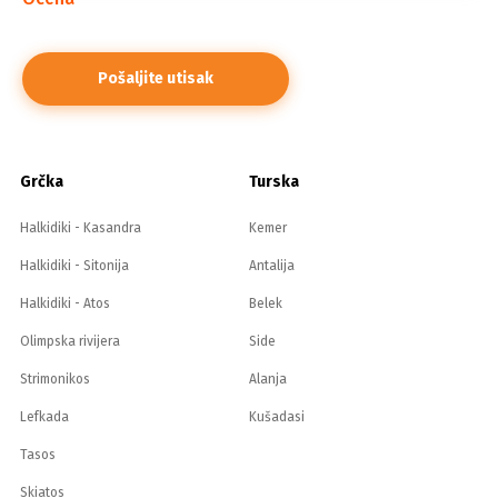
Grčka
Turska
Halkidiki - Kasandra
Kemer
Halkidiki - Sitonija
Antalija
Halkidiki - Atos
Belek
Olimpska rivijera
Side
Strimonikos
Alanja
Lefkada
Kušadasi
Tasos
Skiatos