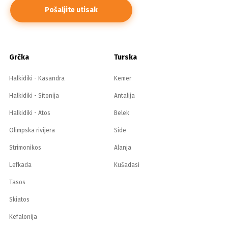
Grčka
Turska
Halkidiki - Kasandra
Kemer
Halkidiki - Sitonija
Antalija
Halkidiki - Atos
Belek
Olimpska rivijera
Side
Strimonikos
Alanja
Lefkada
Kušadasi
Tasos
Skiatos
Kefalonija