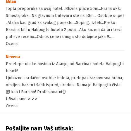
Milan
Topla preporuka za ovaj hotel. .Blizina plaze 50m...Hrana okk.
Smestaj okk.. Na glavnom bulevaru ste na 50m... Osoblje super
..Alanja kao grad za svakog ponesto....Soping...Izleti...Preko
Barsina bili u Hatipoglu hotelu 2 puta....Ako kazem da bi i treci
put sve receno...Odnos cene i onoga sto dobijete jaka 9......
Ocena:
Nevena
Preelepe utiske nosimo iz Alanje, od Barcina i hotela Hatipoglu
beach!
Ljubazno i srdačno osoblje hotela, prelepa i raznovrsna hrana,
omiljeni bazen i šank ispred, uredno.. Nama je Hatipoglu čista
🔟 kao i Barcino! Profesionalni👌
Uživali smo ✔✔✔
Ocena:
Pošaljite nam Vaš utisak: