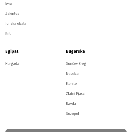
Evia
Zakintos
Jonska obala
Krit
Egipat
Bugarska
Hurgada
Sunčev Breg
Nesebar
Elenite
Zlatni Pjasci
Ravda
Sozopol