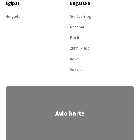
Egipat
Bugarska
Hurgada
Sunčev Breg
Nesebar
Elenite
Zlatni Pjasci
Ravda
Sozopol
Avio karte