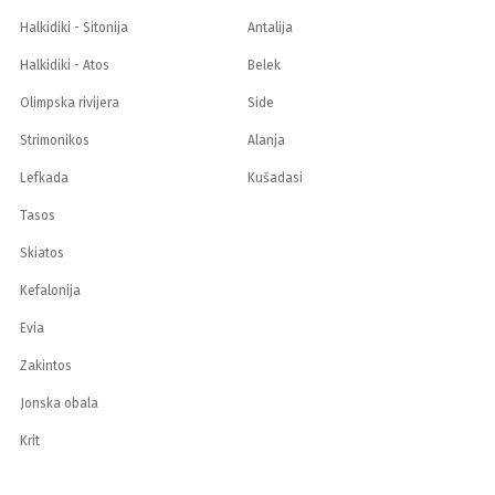
Halkidiki - Sitonija
Antalija
Halkidiki - Atos
Belek
Olimpska rivijera
Side
Strimonikos
Alanja
Lefkada
Kušadasi
Tasos
Skiatos
Kefalonija
Evia
Zakintos
Jonska obala
Krit