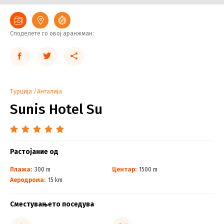
Споделете го овој аранжман:
Турција
Анталија
Sunis Hotel Su
Растојание од
Плажа:
300 m
Центар:
1500 m
Аеродрома:
15 km
Сместувањето поседува