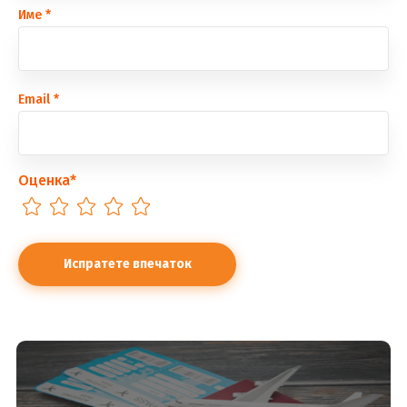
Име
*
Еmail
*
Оценка
*