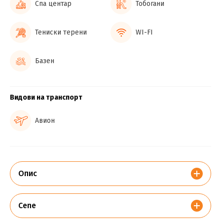
Спа центар
Тобогани
Тениски терени
WI-FI
Базен
Видови на транспорт
Авион
Опис
Cene