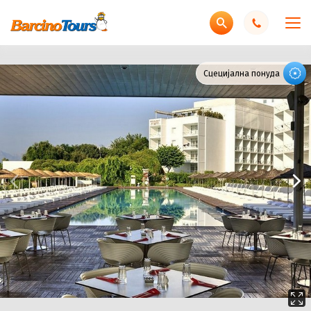
Сцецијална понуда