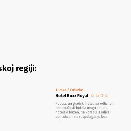
oj regiji:
Turska / Kušadasi
Hotel Roxx Royal
Popularan gradski hotel, sa odličnom
cenom.Gosti hotela mogu koristiti
hotelski bazen, na kom su ležaljke i
suncobrani na raspolaganju bez
naknade.