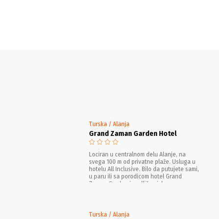
Turska / Alanja
Grand Zaman Garden Hotel
Lociran u centralnom delu Alanje, na
svega 100 m od privatne plaže. Usluga u
hotelu All Inclusive. Bilo da putujete sami,
u paru ili sa porodicom hotel Grand
Zaman Garden je odličan izbor.
Turska / Alanja