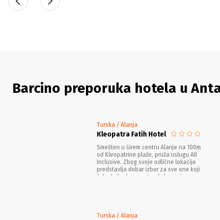
Barcino preporuka hotela u Antali
Turska / Alanja
Kleopatra Fatih Hotel
Smešten u širem centru Alanje na 100m
od Kleopatrine plaže, pruža uslugu All
Inclusive. Zbog svoje odlične lokacije
predstavlja dobar izbor za sve one koji
žele da budu u centru dešavanja.
Turska / Alanja