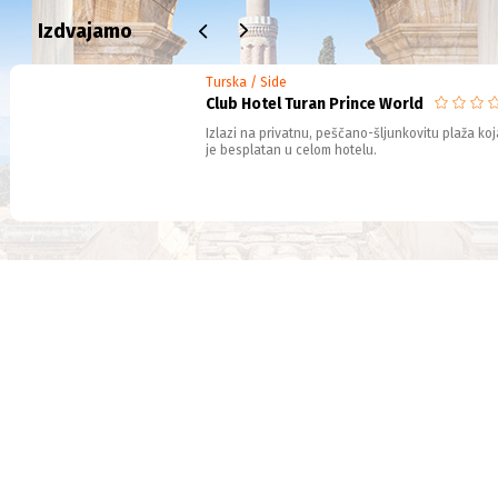
Izdvajamo
Turska / Side
Club Hotel Turan Prince World
Izlazi na privatnu, peščano-šljunkovitu plaža ko
je besplatan u celom hotelu.