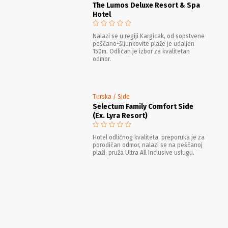
The Lumos Deluxe Resort & Spa
Hotel
Nalazi se u regiji Kargicak, od sopstvene
peščano-šljunkovite plaže je udaljen
150m. Odličan je izbor za kvalitetan
odmor.
Turska / Side
Selectum Family Comfort Side
(Ex. Lyra Resort)
Hotel odličnog kvaliteta, preporuka je za
porodičan odmor, nalazi se na peščanoj
plaži, pruža Ultra All Inclusive uslugu.