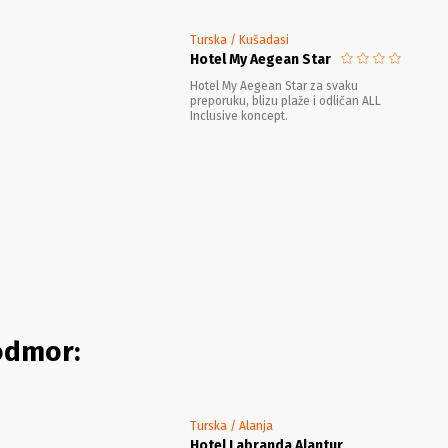
Turska / Kušadasi
Hotel My Aegean Star
Hotel My Aegean Star za svaku
preporuku, blizu plaže i odličan ALL
Inclusive koncept.
odmor:
Turska / Alanja
Hotel Labranda Alantur