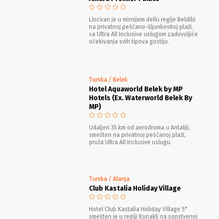
Llociran je u mirnijem dellu regije Beldibi
na privatnoj peščano-šljunkovitoj plaži,
sa Ultra All Inclusive uslugom zadovoljiće
očekivanja svih tipova gostiju.
Turska / Belek
Hotel Aquaworld Belek by MP
Hotels (Ex. Waterworld Belek By
MP)
Udaljen 35 km od aerodroma u Antaliji,
smešten na privatnoj peščanoj plaži,
pruža Ultra All Inclusive uslugu.
Turska / Alanja
Club Kastalia Holiday Village
Hotel Club Kastalia Holiday Village 5*
smešten je u regiji Konakli na sopstvenoj