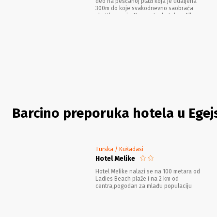
deo na peščanoj plaži koja je udaljena
300m do koje svakodnevno saobraća
shuttle servis. Koncept u hotelu – All
Inclusive.
Barcino preporuka hotela u Egejsk
Turska / Kušadasi
Hotel Melike
Hotel Melike nalazi se na 100 metara od
Ladies Beach plaže i na 2 km od
centra,pogodan za mlađu populaciju