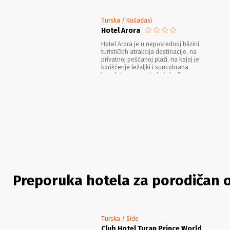
Turska / Kušadasi
Hotel Arora
Hotel Arora je u neposrednoj blizini
turističkih atrakcija destinacije, na
privatnoj peščanoj plaži, na kojoj je
korišćenje ležaljki i suncobrana
besplatno za goste hotela. Bazen na
otvorenom poseduje i deo namenjen
deci, a hotel ima i zatvoreni bazen.
Preporuka hotela za porodičan 
Turska / Side
Club Hotel Turan Prince World