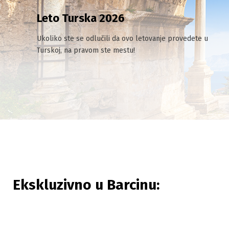
Leto Turska 2026
Ukoliko ste se odlučili da ovo letovanje provedete u
Turskoj, na pravom ste mestu!
Ekskluzivno u Barcinu: