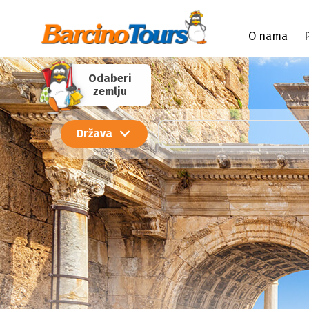
O nama
Odaberi
zemlju
Država