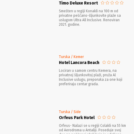
Timo Deluxe Resort
Smešten u regiji Konakli na 100 m od
privatne peščano-šljunkovite plaže sa
uslugom Ultra All Inclusive. Renoviran
2021. godine.
Turska / Kemer
Hotel Lancora Beach
Lociran u samom centru Kemera, na
privatnoj šljunkovitoj plaži, pruža Al
Inclusive uslugu, preporuka za one koji
preferiraju centar grada.
Turska / Side
Orfeus Park Hotel
Orfeus- Nalazi se u regiji Colakli na 55 km
od Aerodroma u Antaliji. Poseduje svoj