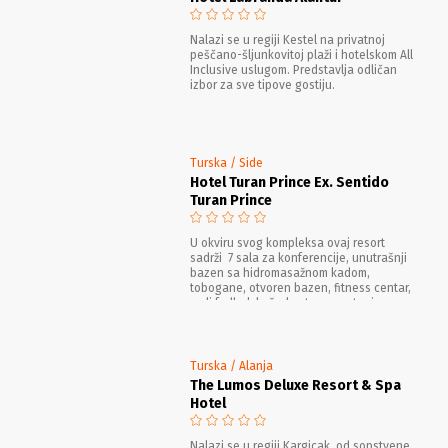
Nalazi se u regiji Kestel na privatnoj
peščano-šljunkovitoj plaži i hotelskom All
Inclusive uslugom. Predstavlja odličan
izbor za sve tipove gostiju.
Turska / Side
Hotel Turan Prince Ex. Sentido
Turan Prince
U okviru svog kompleksa ovaj resort
sadrži 7 sala za konferencije, unutrašnji
bazen sa hidromasažnom kadom,
tobogane, otvoren bazen, fitness centar,
mali fudbal, košarka, teren za tenis,
beach volley, spa centar, hamam, saunu,
dnevne i večernje animacije, gađanje sa
lukom I strelom, muzički program, pikado,
kids club, igralište za decu, bazen za
Turska / Alanja
decu, aerobic, akvabik, kuglanje.
The Lumos Deluxe Resort & Spa
Hotel
Nalazi se u regiji Kargicak, od sopstvene