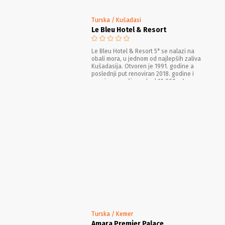
Turska / Kušadasi
Le Bleu Hotel & Resort
Le Bleu Hotel & Resort 5* se nalazi na
obali mora, u jednom od najlepših zaliva
Kušadasija. Otvoren je 1991. godine a
poslednji put renoviran 2018. godine i
zauzima površinu od od 19.000 m².
Turska / Kemer
Amara Premier Palace