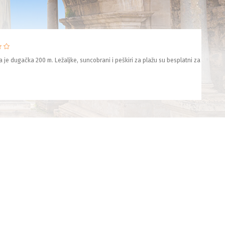
ja je dugačka 200 m. Ležaljke, suncobrani i peškiri za plažu su besplatni za goste 