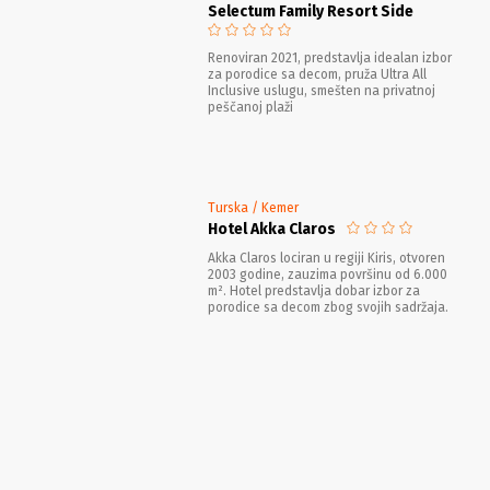
Selectum Family Resort Side
Renoviran 2021, predstavlja idealan izbor
za porodice sa decom, pruža Ultra All
Inclusive uslugu, smešten na privatnoj
peščanoj plaži
Turska / Kemer
Hotel Akka Claros
Akka Claros lociran u regiji Kiris, otvoren
2003 godine, zauzima površinu od 6.000
m². Hotel predstavlja dobar izbor za
porodice sa decom zbog svojih sadržaja.