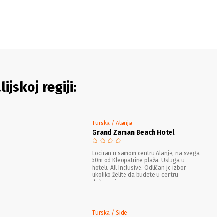
jskoj regiji:
Turska / Alanja
Grand Zaman Beach Hotel
Lociran u samom centru Alanje, na svega
50m od Kleopatrine plaža. Usluga u
hotelu All Inclusive. Odličan je izbor
ukoliko želite da budete u centru
dešavanja.
Turska / Side