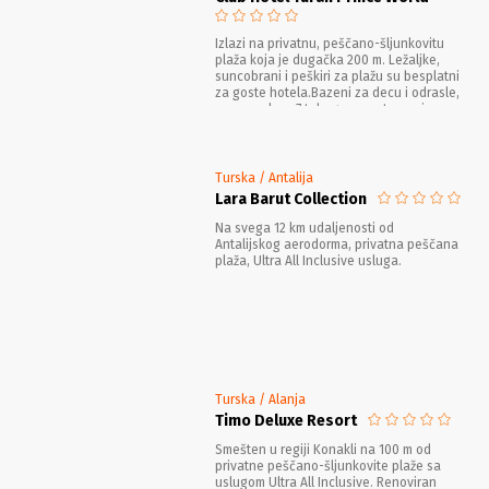
Izlazi na privatnu, peščano-šljunkovitu
plaža koja je dugačka 200 m. Ležaljke,
suncobrani i peškiri za plažu su besplatni
za goste hotela.Bazeni za decu i odrasle,
aqua park sa 7 tobogana, zatvoreni
bazen,wi-fi je besplatan u celom hotelu.
Turska / Antalija
Lara Barut Collection
Na svega 12 km udaljenosti od
Antalijskog aerodorma, privatna peščana
plaža, Ultra All Inclusive usluga.
Turska / Alanja
Timo Deluxe Resort
Smešten u regiji Konakli na 100 m od
privatne peščano-šljunkovite plaže sa
uslugom Ultra All Inclusive. Renoviran