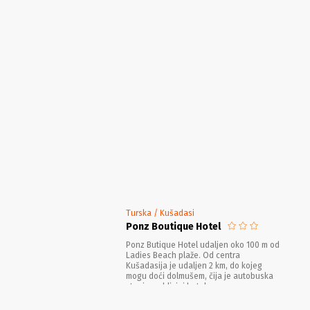
Turska / Kušadasi
Ponz Boutique Hotel
Ponz Butique Hotel udaljen oko 100 m od
Ladies Beach plaže. Od centra
Kušadasija je udaljen 2 km, do kojeg
mogu doći dolmušem, čija je autobuska
stanica u blizini hotela.