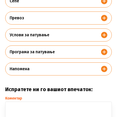
Cene
Превоз
Услови за патување
Програма за патување
Напомена
Испратете ни го вашиот впечаток:
Коментар