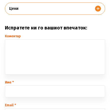
Цени
Испратете ни го вашиот впечаток:
Коментар
Име
*
Еmail
*