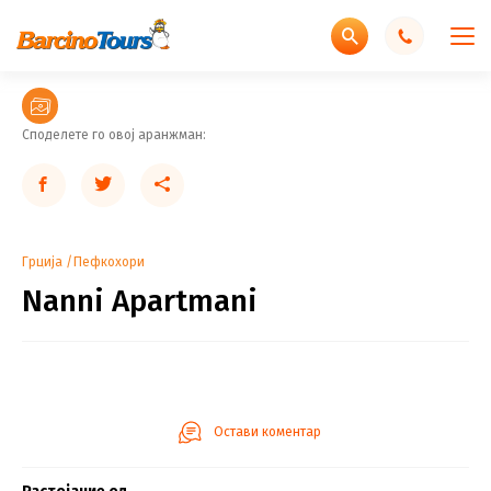
Споделете го овој аранжман:
Грција
Пефкохори
Nanni Apartmani
Остави коментар