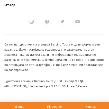
Sitemap
Сајтот на туристичката агенција Barcino Tours е од информативен
карактер. Иако настојуваме редовно да го ажурираме, постои
можност некогаш да има различни информации од моментално
важечките. Ве молиме за сите информации да се обратите директно
во агенцијата по пат на телефон, e-mail или лично. Ви благодариме
на разбирањето
Туристичка агенција Barcino Tours ДООЕЛ Скопје// ЕДБ
4043021531370// Беласица бр.2// EAST GATE -кат 1,Скопје
© 2023 Сите права се задржани од Barcino Tours ДООЕЛ
Početna
Hit ponude
Kontakt