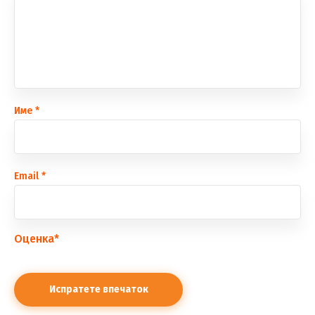
Име
*
Еmail
*
Оценка
*