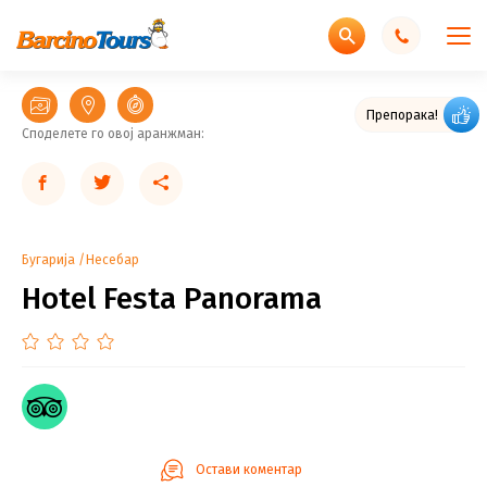
Препорака!
Споделете го овој аранжман:
Бугарија
Несебар
Hotel Festa Panorama
Остави коментар