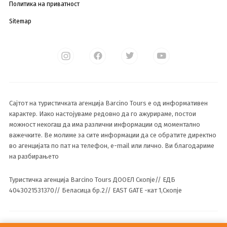
Политика на приватност
Sitemap
Сајтот на туристичката агенција Barcino Tours е од информативен
карактер. Иако настојуваме редовно да го ажурираме, постои
можност некогаш да има различни информации од моментално
важечките. Ве молиме за сите информации да се обратите директно
во агенцијата по пат на телефон, e-mail или лично. Ви благодариме
на разбирањето
Туристичка агенција Barcino Tours ДООЕЛ Скопје// ЕДБ
4043021531370// Беласица бр.2// EAST GATE -кат 1,Скопје
© 2023 Сите права се задржани од Barcino Tours ДООЕЛ