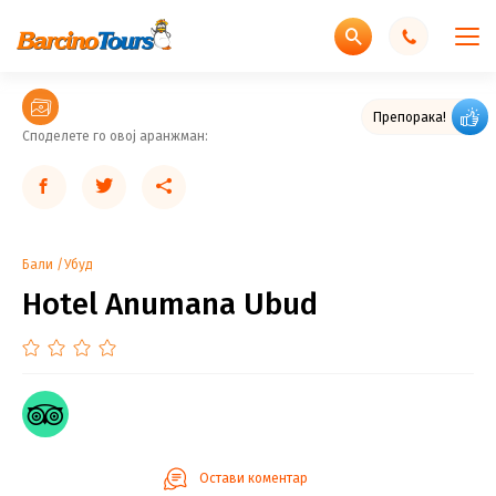
Препорака!
Споделете го овој аранжман:
Бали
Убуд
Hotel Anumana Ubud
Остави коментар