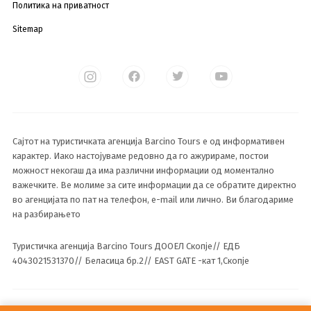
Политика на приватност
Sitemap
Сајтот на туристичката агенција Barcino Tours е од информативен
карактер. Иако настојуваме редовно да го ажурираме, постои
можност некогаш да има различни информации од моментално
важечките. Ве молиме за сите информации да се обратите директно
во агенцијата по пат на телефон, e-mail или лично. Ви благодариме
на разбирањето
Туристичка агенција Barcino Tours ДООЕЛ Скопје// ЕДБ
4043021531370// Беласица бр.2// EAST GATE -кат 1,Скопје
© 2023 Сите права се задржани од Barcino Tours ДООЕЛ