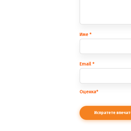
Име
*
Еmail
*
Оценка
*