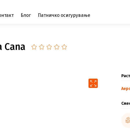
онтакт
Блог
Патничко осигурување
ta Cana
Раст
Аер
Сме