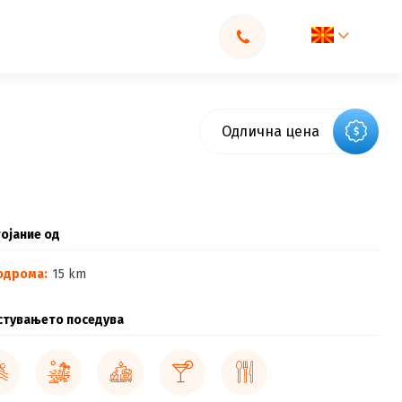
Одлична цена
ојание од
одрома:
15 km
стувањето поседува