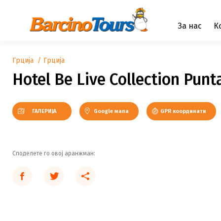
За нас
К
Грција
Грција
Hotel Be Live Collection Pun
ГАЛЕРИЈА
Google мапа
GPR координати
Споделете го овој аранжман: