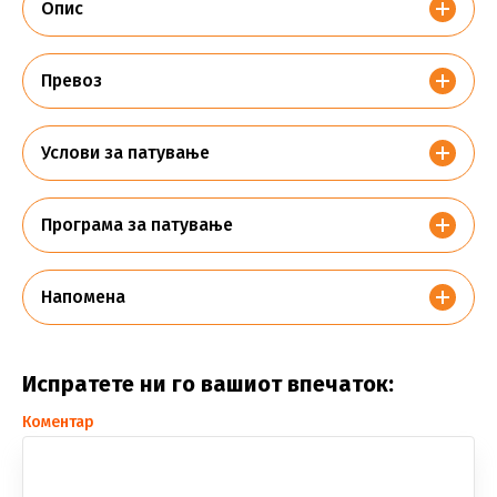
Опис
Превоз
Услови за патување
Програма за патување
Напомена
Испратете ни го вашиот впечаток:
Коментар