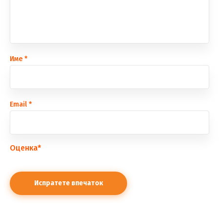
Име
*
Еmail
*
Оценка
*