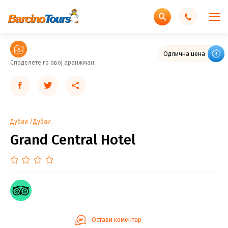
Одлична цена
Споделете го овој аранжман:
Дубаи
Дубаи
Grand Central Hotel
Остави коментар