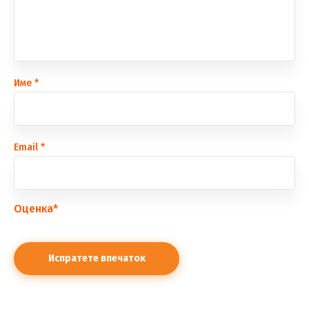
Име
*
Еmail
*
Оценка
*