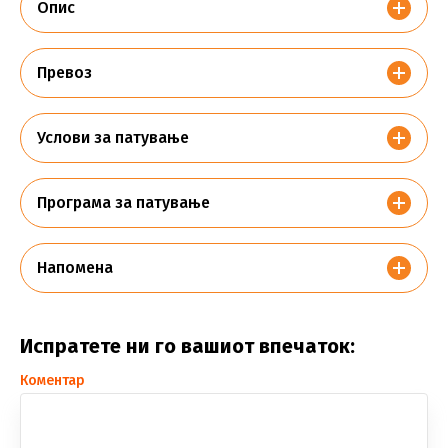
Опис
Превоз
Услови за патување
Програма за патување
Напомена
Испратете ни го вашиот впечаток:
Коментар