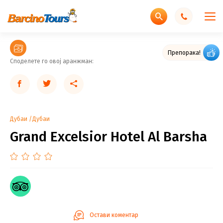
Препорака!
Споделете го овој аранжман:
Дубаи
Дубаи
Grand Excelsior Hotel Al Barsha
Остави коментар