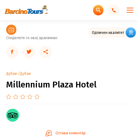
Одличен квалитет
Споделете го овој аранжман:
Дубаи
Дубаи
Millennium Plaza Hotel
Остави коментар