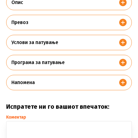
Опис
Превоз
Услови за патување
Програма за патување
Напомена
Испратете ни го вашиот впечаток:
Коментар