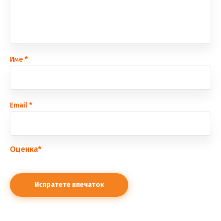
Име
*
Еmail
*
Оценка
*