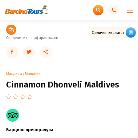
Одличен квалитет
Споделете го овој аранжман:
Малдиви
Малдиви
Cinnamon Dhonveli Maldives
Барцино препорачува