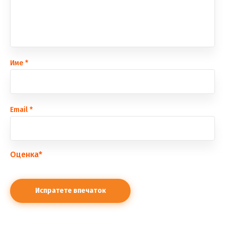
Име
*
Еmail
*
Оценка
*