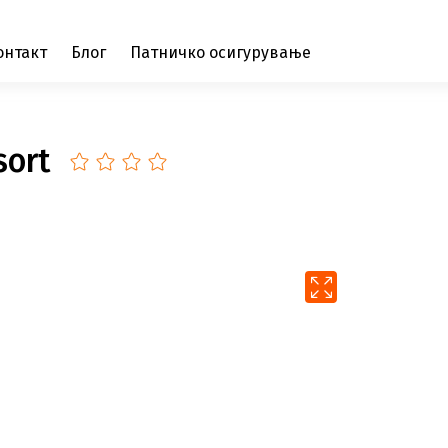
онтакт
Блог
Патничко осигурување
sort