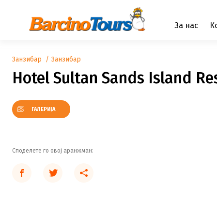
За нас
К
Занзибар
Занзибар
Hotel Sultan Sands Island Re
ГАЛЕРИЈА
Споделете го овој аранжман: