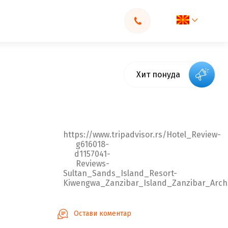
Хит понуда
https://www.tripadvisor.rs/Hotel_Review-
g616018-
d1157041-
Reviews-
Sultan_Sands_Island_Resort-
Kiwengwa_Zanzibar_Island_Zanzibar_Archi
Остави коментар