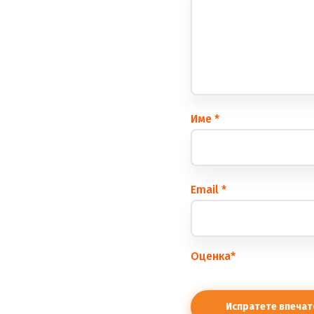
Име
*
Еmail
*
Оценка
*