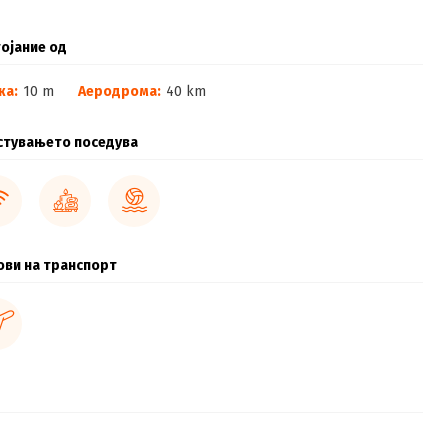
ојание од
жа:
10 m
Аеродрома:
40 km
стувањето поседува
ови на транспорт