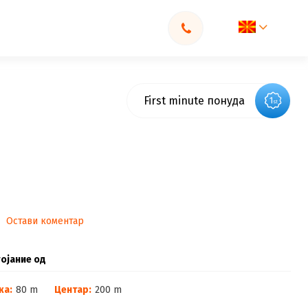
First minute понуда
Остави коментар
ојание од
жа:
80 m
Центар:
200 m