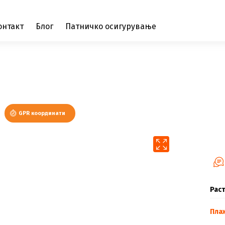
онтакт
Блог
Патничко осигурување
GPR координати
Раст
Пла