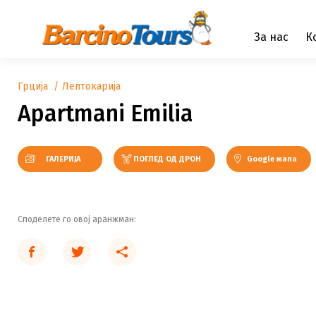
За нас
К
Грција
Лептокарија
Apartmani Emilia
ГАЛЕРИЈА
ПОГЛЕД ОД ДРОН
Google мапа
Odličan za porodicu!
Споделете го овој аранжман: