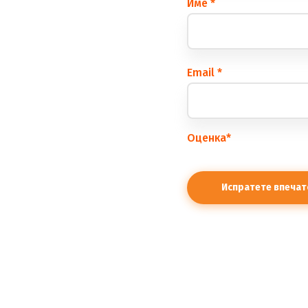
Име
*
Еmail
*
Оценка
*