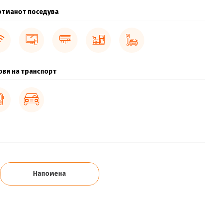
ртманот поседува
ови на транспорт
Напомена