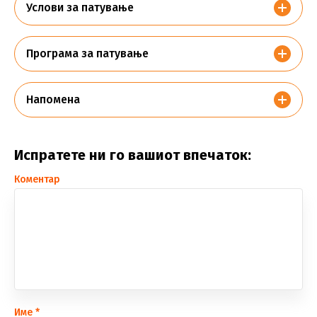
Услови за патување
Програма за патување
Напомена
Испратете ни го вашиот впечаток:
Коментар
Име
*