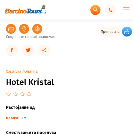
Препорака!
Споделете го овој аранжман:
Хрватска
Опатија
Hotel Kristal
Растојание од
Плажа:
0 m
Сместувањето поседува