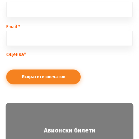
Еmail
*
Оценка
*
Авионски билети